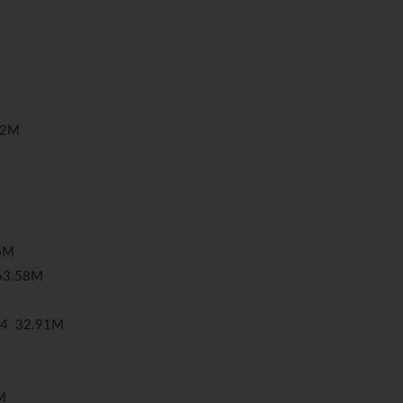
92M
6M
3.58M
 32.91M
M