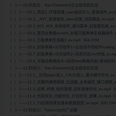
| ├──10.阶段五：Vue+ElementUI企业级项目实战
| | ├──10.1_项目1_环境搭建_vuex自动引入_登录组件_ev.m
| | ├──10.2__JWT_登录鉴权_axios封装_动态路由_ev.mp4 
| | ├──10.3_401_404_布局组件_递归菜单_封装面包屑_ev.m
| | ├──10.4_首页仪表盘echarts_封装万能表单生成器组件_ev
| | ├──10.5_万能表单生成器2_ev.mp4 384.29M
| | ├──10.6_封装表格+分页组件1+全自动不同组件loading_ev
| | ├──10.7_封装表格+分页组件2+动态列及slot传值_ev.mp
| | └──10.8_可拖动表格指令+动态html表格内容+查询防抖_ev
| ├──11.阶段六：Vue+ElementUI企业级项目实战
| | ├──11.1__分页pager混入_CRUD混入_重点细节优化_ev.m
| | ├──11.2_优雅的通用弹窗_过滤器_业务编写_接口调用_ev.
| | ├──11.3_初审_终审_标的管理_回车登录优化_ev.mp4 38
| | ├──11.4_代码优化_功能优化_打包优化_部署_ev.mp4 51
| | └──11.5_TS应用场景及基本数据类型_ev.mp4 300.19
| ├──12.阶段七：Typescript大厂必备