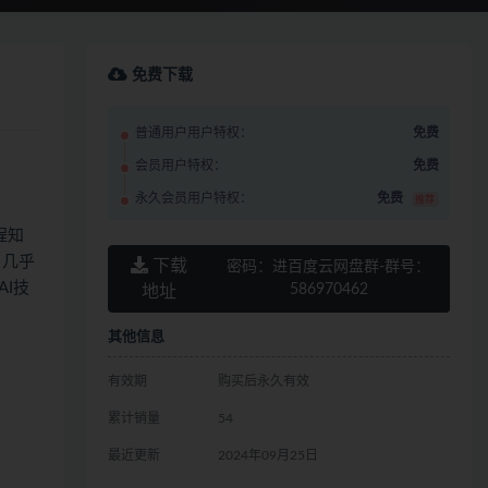
免费下载
普通用户用户特权：
免费
会员用户特权：
免费
永久会员用户特权：
免费
推荐
程知
，几乎
下载
密码：
进百度云网盘群-群号：
I技
586970462
地址
其他信息
有效期
购买后永久有效
累计销量
54
最近更新
2024年09月25日