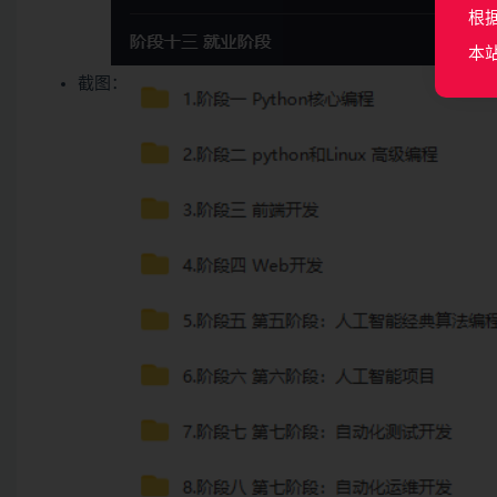
根
本
截图：