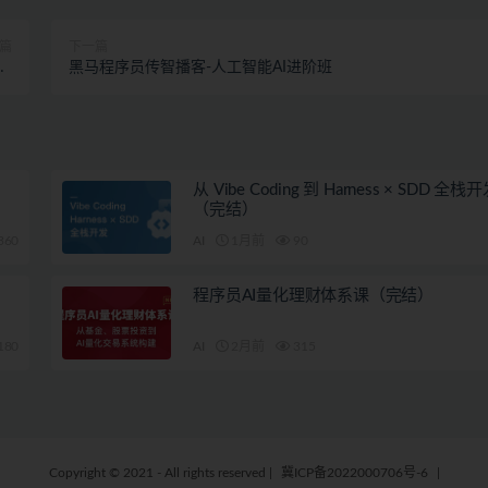
篇
下一篇
元|
黑马程序员传智播客-人工智能AI进阶班
结
从 Vibe Coding 到 Harness × SDD 全
（完结）
360
AI
1月前
90
程序员AI量化理财体系课（完结）
180
AI
2月前
315
Copyright © 2021 - All rights reserved
|
冀ICP备2022000706号-6
|