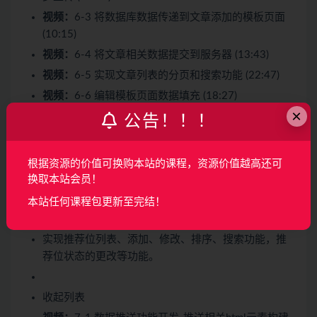
视频：
6-3 将数据库数据传递到文章添加的模板页面
(10:15)
视频：
6-4 将文章相关数据提交到服务器 (13:43)
视频：
6-5 实现文章列表的分页和搜索功能 (22:47)
视频：
6-6 编辑模板页面数据填充 (18:27)
×
视频：
6-7 保存文章修改的数据到数据库中 (09:19)
公告！！！
视频：
6-8 完成文章删除和文章状态修改功能 (10:09)
视频：
6-9 完成文章排序功能 (10:12)
根据资源的价值可换购本站的课程，资源价值越高还可
换取本站会员！
第7章 推荐位内容管理
8 节 | 71分钟
本站任何课程包更新至完结！
实现推荐位列表、添加、修改、排序、搜索功能，推
荐位状态的更改等功能。
收起列表