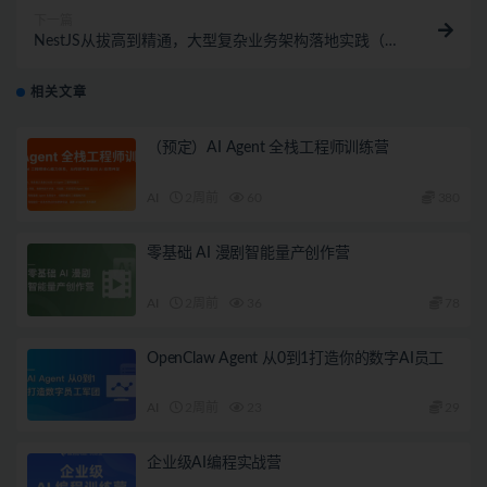
下一篇
NestJS从拔高到精通，大型复杂业务架构落地实践（完
结）
相关文章
（预定）AI Agent 全栈工程师训练营
AI
2周前
60
380
零基础 AI 漫剧智能量产创作营
AI
2周前
36
78
OpenClaw Agent 从0到1打造你的数字AI员工
AI
2周前
23
29
企业级AI编程实战营