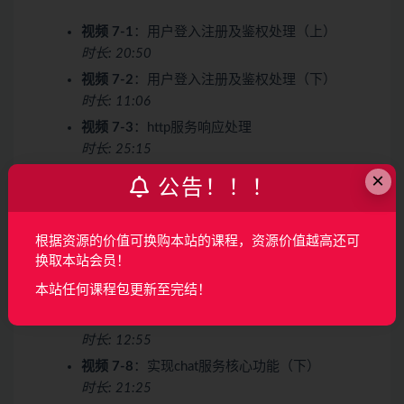
视频 7-1
：用户登入注册及鉴权处理（上）
时长: 20:50
视频 7-2
：用户登入注册及鉴权处理（下）
时长: 11:06
视频 7-3
：http服务响应处理
时长: 25:15
×
视频 7-4
：部门人员组织功能实现分析
公告！！！
时长: 06:26
视频 7-5
：待办事项添加处理
根据资源的价值可换购本站的课程，资源价值越高还可
时长: 06:55
换取本站会员！
视频 7-6
：人员请假审批流程
本站任何课程包更新至完结！
时长: 11:08
视频 7-7
：实现chat服务核心功能（上）
时长: 12:55
视频 7-8
：实现chat服务核心功能（下）
时长: 21:25