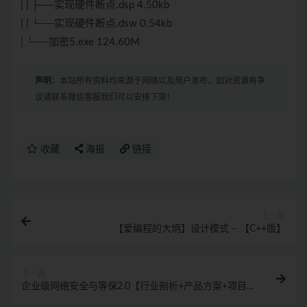
| | ├──实现硬件断点.dsp 4.50kb
| | └──实现硬件断点.dsw 0.54kb
| └──加密5.exe 124.60M
声明：
本站所有资料均来源于网络以及用户发布，如对资源有争
议请联系微信客服我们可以安排下架！
收藏
海报
链接
上一篇
【爱编程的大炳】设计模式 – 【C++版】
下一篇
企业级网络安全与等保2.0【行业剖析+产品方案+项目
实战】