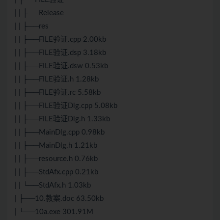
| | ├──Release
| | ├──res
| | ├──FILE验证.cpp 2.00kb
| | ├──FILE验证.dsp 3.18kb
| | ├──FILE验证.dsw 0.53kb
| | ├──FILE验证.h 1.28kb
| | ├──FILE验证.rc 5.58kb
| | ├──FILE验证Dlg.cpp 5.08kb
| | ├──FILE验证Dlg.h 1.33kb
| | ├──MainDlg.cpp 0.98kb
| | ├──MainDlg.h 1.21kb
| | ├──resource.h 0.76kb
| | ├──StdAfx.cpp 0.21kb
| | └──StdAfx.h 1.03kb
| ├──10.教案.doc 63.50kb
| └──10a.exe 301.91M