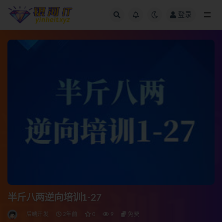
登录
全部
半斤八两逆向培训1-27
后端开发
2年前
0
9
免费