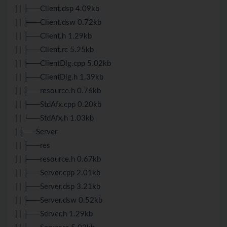
| | ├──Client.dsp 4.09kb
| | ├──Client.dsw 0.72kb
| | ├──Client.h 1.29kb
| | ├──Client.rc 5.25kb
| | ├──ClientDlg.cpp 5.02kb
| | ├──ClientDlg.h 1.39kb
| | ├──resource.h 0.76kb
| | ├──StdAfx.cpp 0.20kb
| | └──StdAfx.h 1.03kb
| ├──Server
| | ├──res
| | ├──resource.h 0.67kb
| | ├──Server.cpp 2.01kb
| | ├──Server.dsp 3.21kb
| | ├──Server.dsw 0.52kb
| | ├──Server.h 1.29kb