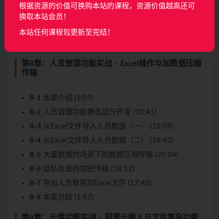
7-2
主界面静态部分开发 (1:52)
根据资源的价值可换购本站的课程，资源价值越高还可
7-3
设置程序的托盘图标 (14:56)
换取本站会员！
7-4
设置程序的快捷键键 (26:34)
本站任何课程包更新至完结！
7-5
本章总结 (1:59)
第8章：人员管理功能实战 – Excel操作与加数据压缩
传输
8-1
本章介绍 (1:05)
8-2
人员管理功能静态部分开发 (10:41)
8-3
从Excel文件导入人员数据（一） (18:09)
8-4
从Excel文件导入人员数据（二） (18:42)
8-5
大量数据的场景下的数据压缩传输 (20:04)
8-6
隐私信息的加密传输 (18:12)
8-7
导出人员数据到Excel文件 (17:42)
8-8
本章总结 (1:47)
第9章：云盘功能实战 – 阿里云接入与文件复杂功能