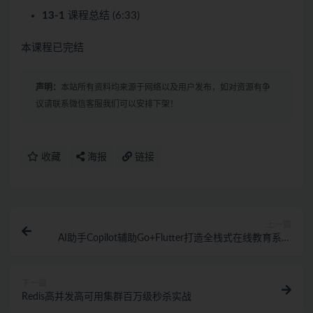
13-1
课程总结 (6:33)
本课程已完结
声明：
本站所有资料均来源于网络以及用户发布，如对资源有争
议请联系微信客服我们可以安排下架！
收藏
海报
链接
上一篇
AI助手Copilot辅助Go+Flutter打造全栈式在线教育系统
【完结】
下一篇
Redis高并发高可用集群百万级秒杀实战