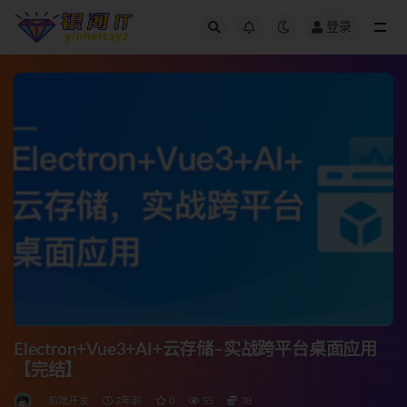
登录
全部
Electron+Vue3+AI+云存储–实战跨平台桌面应用
【完结】
前端开发
2年前
0
55
38