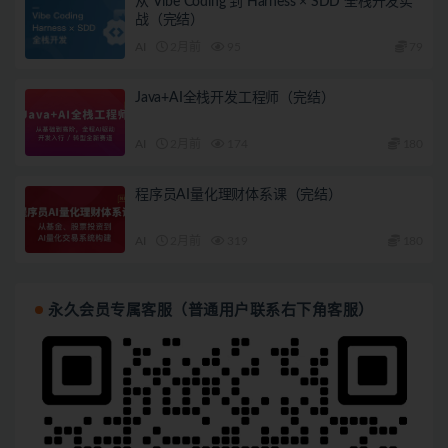
从 Vibe Coding 到 Harness × SDD 全栈开发实
战（完结）
AI
2月前
95
79
Java+AI全栈开发工程师（完结）
AI
2月前
174
180
程序员AI量化理财体系课（完结）
AI
2月前
319
180
永久会员专属客服（普通用户联系右下角客服）