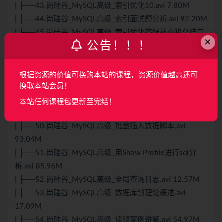
| ├──43.尚硅谷_MySQL高级_索引优化10.avi 7.80M
| ├──44.尚硅谷_MySQL高级_索引面试题分析.avi 92.20M
| ├──45.尚硅谷_MySQL高级_索引优化答疑补充和总结口
×
公告！！！
诀.avi 25.04M
| ├──46.尚硅谷_MySQL高级_小表驱动大表.avi 42.93M
| ├──47.尚硅谷_MySQL高级_in和exists.avi 9.16M
根据资源的价值可换购本站的课程，资源价值越高还可
| ├──48.尚硅谷_MySQL高级_为排序使用索引OrderBy优
换取本站会员！
化.avi 74.47M
本站任何课程包更新至完结！
| ├──49.尚硅谷_MySQL高级_慢查询日志.avi 101.87M
| ├──50.尚硅谷_MySQL高级_批量插入数据脚本.avi
93.04M
| ├──51.尚硅谷_MySQL高级_用Show Profile进行sql分
析.avi 85.96M
| ├──52.尚硅谷_MySQL高级_全局查询日志.avi 12.57M
| ├──53.尚硅谷_MySQL高级_数据库锁理论概述.avi
17.09M
| ├──54.尚硅谷_MySQL高级_读锁案例讲解.avi 54.97M