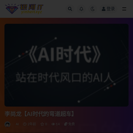
登录
全部
李尚龙【AI时代的弯道超车】
AI
2年前
0
14
免费