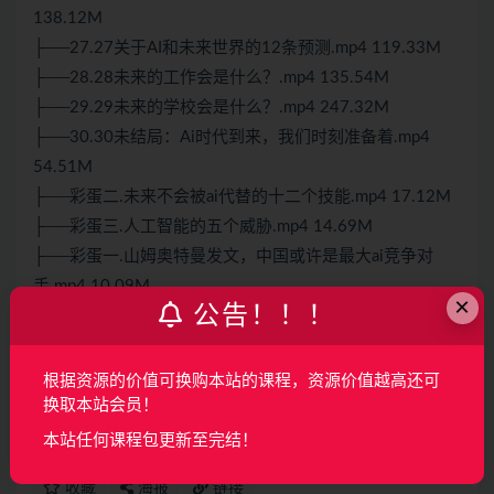
138.12M
├──27.27关于AI和未来世界的12条预测.mp4 119.33M
├──28.28未来的工作会是什么？.mp4 135.54M
├──29.29未来的学校会是什么？.mp4 247.32M
├──30.30未结局：Ai时代到来，我们时刻准备着.mp4
54.51M
├──彩蛋二.未来不会被ai代替的十二个技能.mp4 17.12M
├──彩蛋三.人工智能的五个威胁.mp4 14.69M
├──彩蛋一.山姆奥特曼发文，中国或许是最大ai竞争对
手.mp4 10.09M
×
公告！！！
└──文字稿.doc 290.00kb
声明：
本站所有资料均来源于网络以及用户发布，如对资源有争
根据资源的价值可换购本站的课程，资源价值越高还可
换取本站会员！
议请联系微信客服我们可以安排下架！
本站任何课程包更新至完结！
收藏
海报
链接