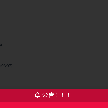
)
8:07)
公告！！！
统