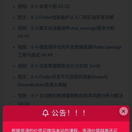
视频：8-1 本章介绍 02:32
图文：8-2 Flutter包和插件从入门到实战开发详解
视频：8-3 聊天对话框组件chat_message需求分析
04:45
视频：8-4 借助组件化的开发思路搭建Flutter package
工程与调试 04:49
视频：8-5 消息数据模型设计与实现 16:06
图文：8-6 Flutter开发不可忽视的技能Steam与
StreamBuilder原理大揭秘
视频：8-7 对话框列表频繁刷新的效率问题分析与解决
14:16
×
公告！！！
视频：8-8 基于StreamBuilder实现局部刷新的对话框
列表（一） 15:56
根据资源的价值可换购本站的课程，资源价值越高还可