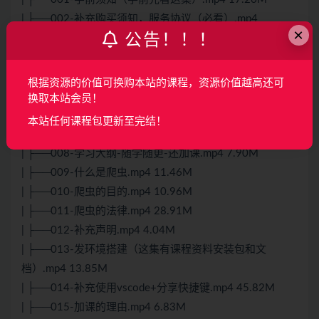
| ├──002-补充购买须知，服务协议（必看）.mp4
×
公告！！！
13.93M
| ├──003-补充课堂纪律和实战内容（必看）.mp4 9.03M
| ├──004-补充苹果端购买问题（必看）.mp4 8.43M
根据资源的价值可换购本站的课程，资源价值越高还可
| ├──005-欢迎大家来到我的兴趣班.mp4 12.22M
换取本站会员！
| ├──006-准备工作.mp4 1005.93kb
本站任何课程包更新至完结！
| ├──007-自我介绍.mp4 5.72M
| ├──008-学习大纲-随学随更-还加课.mp4 7.90M
| ├──009-什么是爬虫.mp4 11.46M
| ├──010-爬虫的目的.mp4 10.96M
| ├──011-爬虫的法律.mp4 28.91M
| ├──012-补充声明.mp4 4.04M
| ├──013-发环境搭建（这集有课程资料安装包和文
档）.mp4 13.85M
| ├──014-补充使用vscode+分享快捷键.mp4 45.82M
| ├──015-加课的理由.mp4 6.83M