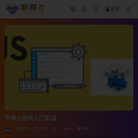
登录
全部
宇哥JS逆向入门实战
前端开发
2年前
0
10
免费