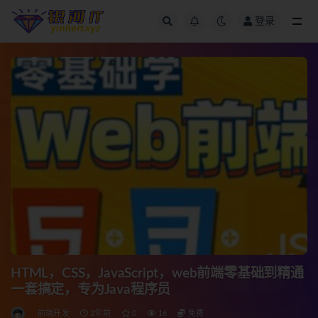
登录
全部
HTML，CSS，JavaScript，web前端零基础到精通
一套搞定，专为Java程序员
前端开发
2年前
0
16
免费