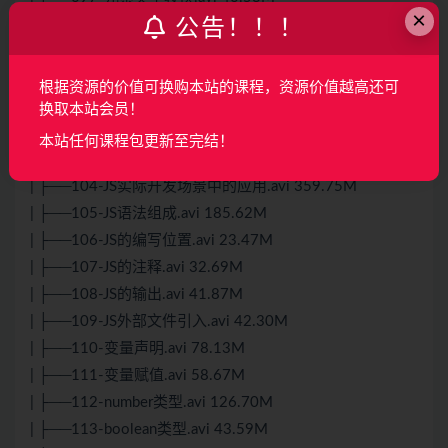
×
公告！！！
| ├──098-浮动.avi 185.61M
| ├──099-静态定位.avi 47.77M
| ├──100-相对定位.avi 56.72M
根据资源的价值可换购本站的课程，资源价值越高还可
| ├──101-绝对定位.avi 59.84M
换取本站会员！
| ├──102-固定定位.avi 176.93M
本站任何课程包更新至完结！
| ├──103-从表单验证说起JS的作用.avi 65.41M
| ├──104-JS实际开发场景中的应用.avi 359.75M
| ├──105-JS语法组成.avi 185.62M
| ├──106-JS的编写位置.avi 23.47M
| ├──107-JS的注释.avi 32.69M
| ├──108-JS的输出.avi 41.87M
| ├──109-JS外部文件引入.avi 42.30M
| ├──110-变量声明.avi 78.13M
| ├──111-变量赋值.avi 58.67M
| ├──112-number类型.avi 126.70M
| ├──113-boolean类型.avi 43.59M