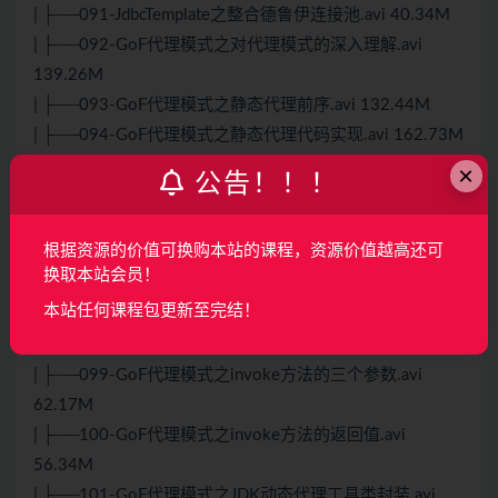
| ├──091-JdbcTemplate之整合德鲁伊连接池.avi 40.34M
| ├──092-GoF代理模式之对代理模式的深入理解.avi
139.26M
| ├──093-GoF代理模式之静态代理前序.avi 132.44M
| ├──094-GoF代理模式之静态代理代码实现.avi 162.73M
| ├──095-GoF代理模式之动态代理概述.avi 54.12M
×
公告！！！
| ├──096-GoF代理模式之JDK动态代理的两个参数.avi
109.74M
根据资源的价值可换购本站的课程，资源价值越高还可
| ├──097-GoF代理模式之JDK动态代理的调用处理器.avi
换取本站会员！
45.67M
本站任何课程包更新至完结！
| ├──098-GoF代理模式之JDK动态代理invoke方法.avi
73.84M
| ├──099-GoF代理模式之invoke方法的三个参数.avi
62.17M
| ├──100-GoF代理模式之invoke方法的返回值.avi
56.34M
| ├──101-GoF代理模式之JDK动态代理工具类封装.avi