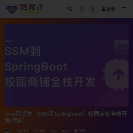
登录
全部
Java双版本（SSM到SpringBoot）校园商铺全栈开
发(完结）
后端开发
3年前
0
61
免费