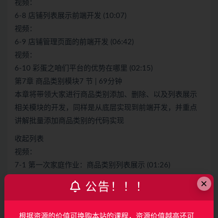
视频：
6-8 店铺列表展示前端开发 (10:07)
视频：
6-9 店铺管理页面的前端开发 (06:42)
视频：
6-10 彩蛋之咱们平台的优势在哪里 (02:15)
第7章 商品类别模块7 节 | 69分钟
本章将带领大家进行商品类别添加、删除、以及列表展示
相关模块的开发，同样是从底层实现到前端开发，并重点
讲解批量添加商品类别的代码实现
收起列表
视频：
7-1 第一次家庭作业：商品类别列表展示 (01:26)
视频：
×
公告！！！
7-2 公布答案：商品类别列表展示从后到前 (18:01)
视频：
根据资源的价值可换购本站的课程，资源价值越高还可
7-3 商品类别批量添加后端开发 (16:39)