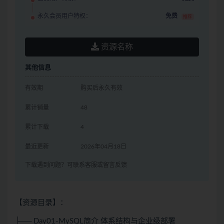
永久会员用户特权：
免费
推荐
资源名称
其他信息
有效期
购买后永久有效
累计销量
48
累计下载
4
最近更新
2026年04月18日
下载遇到问题？可联系客服或留言反馈
【资源目录】：
├── Day01-MySQL简介 体系结构与企业级部署