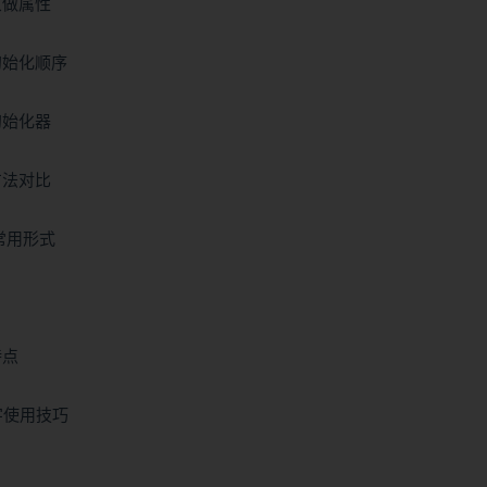
象做属性
初始化顺序
初始化器
方法对比
和常用形式
特点
键字使用技巧