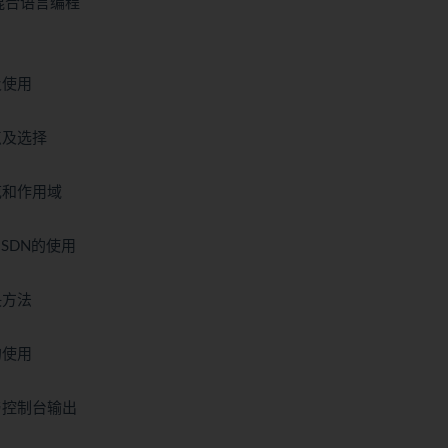
和混合语言编程
及使用
点及选择
范和作用域
MSDN的使用
决方法
的使用
法与控制台输出