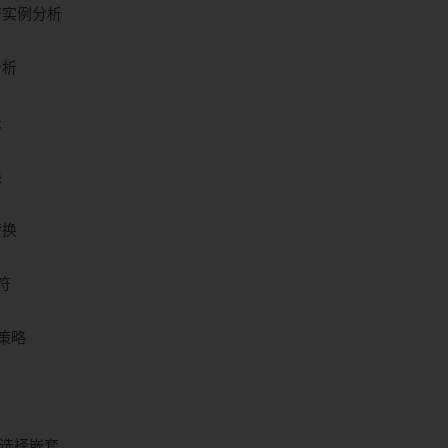
符实例分析
分析
法
换
转换
符
级策略
f与选择嵌套