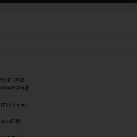
机编程核心基础
个控制台程序步骤
和Program
ease区别