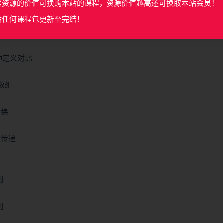
据资源的价值可换购本站的课程，资源价值越高还可换取本站会员！
的使用
站任何课程包更新至完结！
3种定义对比
历数组
替换
量传递
用
用