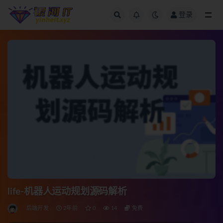
登录
全部
life-机器人运动规划源码解析
后端开发
2年前
0
14
免费