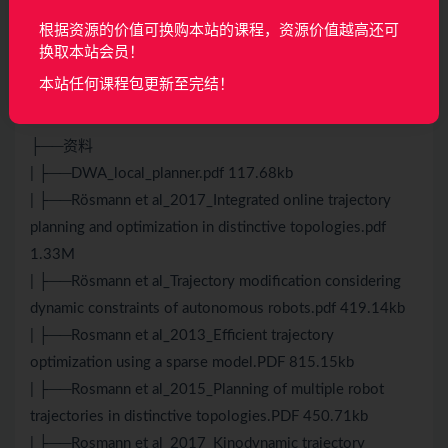
| ├──12.4 Regulated pure pursuit controller_ev.mp4
根据资源的价值可换购本站的课程，资源价值越高还可
47.87M
换取本站会员！
| ├──12.5 关于Navigation的个人看法 _ev.mp4 39.26M
本站任何课程包更新至完结！
| └──12.6 机器人运动规划内容梳理及实战经验_ev.mp4
141.35M
├──资料
| ├──DWA_local_planner.pdf 117.68kb
| ├──Rösmann et al_2017_Integrated online trajectory
planning and optimization in distinctive topologies.pdf
1.33M
| ├──Rösmann et al_Trajectory modiﬁcation considering
dynamic constraints of autonomous robots.pdf 419.14kb
| ├──Rosmann et al_2013_Efficient trajectory
optimization using a sparse model.PDF 815.15kb
| ├──Rosmann et al_2015_Planning of multiple robot
trajectories in distinctive topologies.PDF 450.71kb
| ├──Rosmann et al_2017_Kinodynamic trajectory