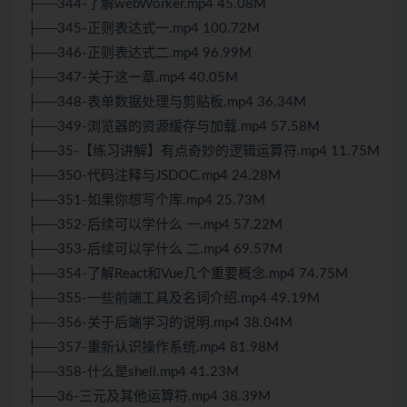
├──344-了解webWorker.mp4 45.08M
├──345-正则表达式一.mp4 100.72M
├──346-正则表达式二.mp4 96.99M
├──347-关于这一章.mp4 40.05M
├──348-表单数据处理与剪贴板.mp4 36.34M
├──349-浏览器的资源缓存与加载.mp4 57.58M
├──35-【练习讲解】有点奇妙的逻辑运算符.mp4 11.75M
├──350-代码注释与JSDOC.mp4 24.28M
├──351-如果你想写个库.mp4 25.73M
├──352-后续可以学什么 一.mp4 57.22M
├──353-后续可以学什么 二.mp4 69.57M
├──354-了解React和Vue几个重要概念.mp4 74.75M
├──355-一些前端工具及名词介绍.mp4 49.19M
├──356-关于后端学习的说明.mp4 38.04M
├──357-重新认识操作系统.mp4 81.98M
├──358-什么是shell.mp4 41.23M
├──36-三元及其他运算符.mp4 38.39M