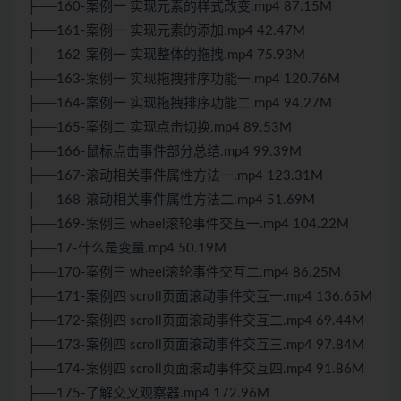
├──160-案例一 实现元素的样式改变.mp4 87.15M
├──161-案例一 实现元素的添加.mp4 42.47M
├──162-案例一 实现整体的拖拽.mp4 75.93M
├──163-案例一 实现拖拽排序功能一.mp4 120.76M
├──164-案例一 实现拖拽排序功能二.mp4 94.27M
├──165-案例二 实现点击切换.mp4 89.53M
├──166-鼠标点击事件部分总结.mp4 99.39M
├──167-滚动相关事件属性方法一.mp4 123.31M
├──168-滚动相关事件属性方法二.mp4 51.69M
├──169-案例三 wheel滚轮事件交互一.mp4 104.22M
├──17-什么是变量.mp4 50.19M
├──170-案例三 wheel滚轮事件交互二.mp4 86.25M
├──171-案例四 scroll页面滚动事件交互一.mp4 136.65M
├──172-案例四 scroll页面滚动事件交互二.mp4 69.44M
├──173-案例四 scroll页面滚动事件交互三.mp4 97.84M
├──174-案例四 scroll页面滚动事件交互四.mp4 91.86M
├──175-了解交叉观察器.mp4 172.96M