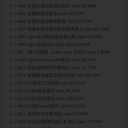
├──404-云服务器的选择与购买.mp4 30.88M
├──405-云服务器的登录.mp4 40.53M
├──406-云服务器的简单配置.mp4 24.37M
├──407-移植本地开发功能到服务器上.mp4 40.35M
├──408-nginx实现网站服务器功能.mp4 69.98M
├──409-nginx实现https访问.mp4 25.04M
├──41-【练习讲解】switch case 也可以.mp4 7.86M
├──410-nginx与NodejsAPI配合.mp4 39.73M
├──411-可能会用到的云服务们.mp4 51.71M
├──412-使用服务器要注意的问题.mp4 30.28M
├──413-Git基本工作逻辑.mp4 43.21M
├──414-Git的基本操作.mp4 98.70M
├──415-Git分支的操作.mp4 108.31M
├──416-Git和Github协作.mp4 83.67M
├──417-如何参与开源项目.mp4 19.98M
├──418-Git分支管理项目开发演示.mp4 75.98M