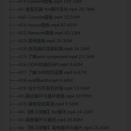
├──419-Element面板.mp4 199.70M
├──42-重复机器-for循环语句.mp4 28.76M
├──420-Console面板.mp4 32.01M
├──421-Source面板.mp4 87.65M
├──422-Network面板.mp4 62.13M
├──423-其他面板.mp4 29.30M
├──424-浏览器的渲染机制.mp4 36.14M
├──425-了解web component.mp4 23.36M
├──426-DOM的遍历API.mp4 9.65M
├──427-了解JS中的位运算.mp4 6.87M
├──428-eval和with.mp4 6.64M
├──429-设计与开发的对接.mp4 51.96M
├──43-跳出循环与循环嵌套.mp4 39.99M
├──431-课程完结寄语.mp4 9.56M
├──44-【练习讲解】for循环.mp4 14.33M
├──45-其他循环与遍历.mp4 35.83M
├──46-【练习讲解】其他循环与遍历.mp4 16.43M