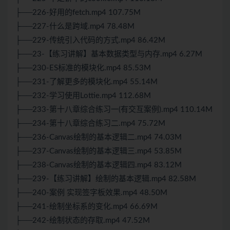
├──226-好用的fetch.mp4 107.75M
├──227-什么是跨域.mp4 78.48M
├──229-传统引入代码的方式.mp4 86.42M
├──23-【练习讲解】基本数据类型与内存.mp4 6.27M
├──230-ES标准的模块化.mp4 85.53M
├──231-了解更多的模块化.mp4 55.14M
├──232-学习使用Lottie.mp4 112.68M
├──233-第十八章综合练习一(有交互案例).mp4 110.14M
├──234-第十八章综合练习二.mp4 75.72M
├──236-Canvas绘制的基本逻辑二.mp4 74.03M
├──237-Canvas绘制的基本逻辑三.mp4 53.85M
├──238-Canvas绘制的基本逻辑四.mp4 83.12M
├──239-【练习讲解】绘制的基本逻辑.mp4 82.58M
├──240-案例 实现签字板效果.mp4 48.50M
├──241-绘制坐标系的变化.mp4 66.69M
├──242-绘制状态的存取.mp4 47.52M