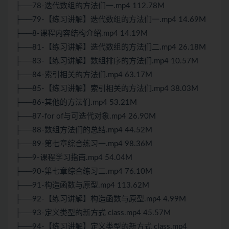
├──78-迭代数组的方法们一.mp4 112.78M
├──79-【练习讲解】迭代数组的方法们一.mp4 14.69M
├──8-课程内容结构介绍.mp4 14.19M
├──81-【练习讲解】迭代数组的方法们二.mp4 26.18M
├──83-【练习讲解】数组排序的方法们.mp4 10.57M
├──84-索引相关的方法们.mp4 63.17M
├──85-【练习讲解】索引相关的方法们.mp4 38.03M
├──86-其他的方法们.mp4 53.21M
├──87-for of与可迭代对象.mp4 26.90M
├──88-数组方法们的总结.mp4 44.52M
├──89-第七章综合练习一.mp4 98.36M
├──9-课程学习指南.mp4 54.04M
├──90-第七章综合练习二.mp4 76.10M
├──91-构造函数与原型.mp4 113.62M
├──92-【练习讲解】构造函数与原型.mp4 4.99M
├──93-定义类型的新方式 class.mp4 45.57M
├──94-【练习讲解】定义类型的新方式 class.mp4