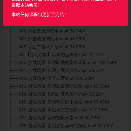
换取本站会员！
├──303-元素动态变化二.mp4 53.19M
本站任何课程包更新至完结！
├──304-元素沿某个角度移动.mp4 46.66M
├──305-元素碰到边界改变方向.mp4 58.91M
├──306-内置滤镜的使用.mp4 96.74M
├──307-外部滤镜的使用.mp4 49.58M
├──308-项目二基本介绍.mp4 39.09M
├──31-【练习讲解】基本的运算符.mp4 11.52M
├──310-加载场景-实现眨眼的彩虹星星.mp4 110.18M
├──311-加载场景-实现加载进度条.mp4 56.25M
├──312-加载场景-文字处理.mp4 105.23M
├──313-游戏场景-实现彩虹滚动标题.mp4 85.76M
├──314-游戏场景-标题的其余部分.mp4 39.21M
├──315-游戏场景-实现散布的小元素.mp4 50.45M
├──316-游戏场景-用继承方式改造.mp4 117.38M
├──317-游戏场景-实现挡板元素.mp4 88.02M
├──318-游戏场景-金色星星与开始按钮.mp4 52.83M