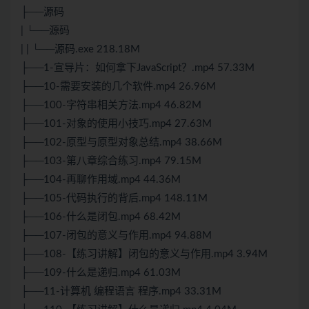
├──源码
| └──源码
| | └──源码.exe 218.18M
├──1-宣导片：如何拿下JavaScript？.mp4 57.33M
├──10-需要安装的几个软件.mp4 26.96M
├──100-字符串相关方法.mp4 46.82M
├──101-对象的使用小技巧.mp4 27.63M
├──102-原型与原型对象总结.mp4 38.66M
├──103-第八章综合练习.mp4 79.15M
├──104-再聊作用域.mp4 44.36M
├──105-代码执行的背后.mp4 148.11M
├──106-什么是闭包.mp4 68.42M
├──107-闭包的意义与作用.mp4 94.88M
├──108-【练习讲解】闭包的意义与作用.mp4 3.94M
├──109-什么是递归.mp4 61.03M
├──11-计算机 编程语言 程序.mp4 33.31M