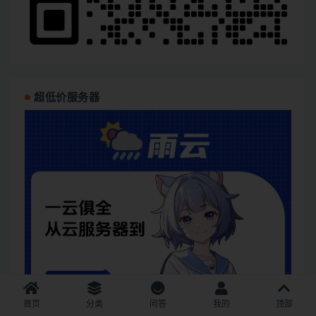
超低价服务器
首页
分类
问答
我的
顶部