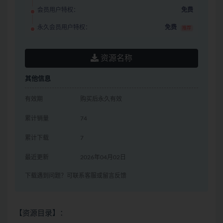
会员用户特权：
免费
永久会员用户特权：
免费
推荐
资源名称
其他信息
有效期
购买后永久有效
累计销量
74
累计下载
7
最近更新
2026年04月02日
下载遇到问题？可联系客服或留言反馈
【资源目录】：