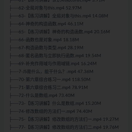
├──61-【练习讲解】认识let和const.mp4 3.91M
├──62-全局对象与this.mp4 52.97M
├──63-【练习讲解】全局对象与this.mp4 14.08M
├──64-神奇的构造函数.mp4 46.11M
├──65-【练习讲解】神奇的构造函数.mp4 20.16M
├──66-函数也是对象.mp4 18.18M
├──67-构造函数与类型.mp4 28.19M
├──68-匿名函数与立即执行函数.mp4 19.54M
├──69-补充作用域与作用域链.mp4 16.24M
├──7-JS是什么，能干什么？.mp4 47.36M
├──70-第六章综合练习一.mp4 118.50M
├──71-第六章综合练习二.mp4 78.91M
├──72-什么是数组.mp4 73.40M
├──73-【练习讲解】什么是数组.mp4 15.20M
├──74-修改数组的方法们一.mp4 74.40M
├──75-【练习讲解】修改数组的方法们一.mp4 19.27M
├──77-【练习讲解】修改数组的方法们二.mp4 19.76M