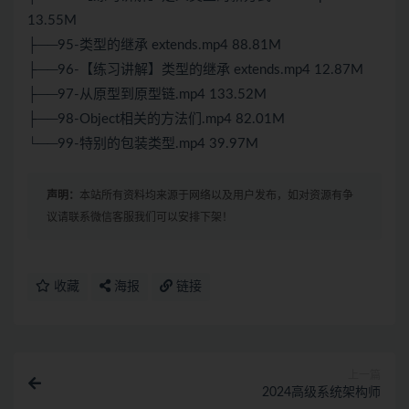
13.55M
├──95-类型的继承 extends.mp4 88.81M
├──96-【练习讲解】类型的继承 extends.mp4 12.87M
├──97-从原型到原型链.mp4 133.52M
├──98-Object相关的方法们.mp4 82.01M
└──99-特别的包装类型.mp4 39.97M
声明：
本站所有资料均来源于网络以及用户发布，如对资源有争
议请联系微信客服我们可以安排下架！
收藏
海报
链接
上一篇
2024高级系统架构师