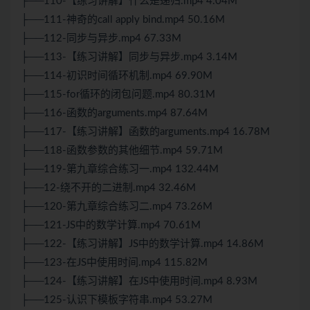
├──110-【练习讲解】什么是递归.mp4 4.04M
├──111-神奇的call apply bind.mp4 50.16M
├──112-同步与异步.mp4 67.33M
├──113-【练习讲解】同步与异步.mp4 3.14M
├──114-初识时间循环机制.mp4 69.90M
├──115-for循环的闭包问题.mp4 80.31M
├──116-函数的arguments.mp4 87.64M
├──117-【练习讲解】函数的arguments.mp4 16.78M
├──118-函数参数的其他细节.mp4 59.71M
├──119-第九章综合练习一.mp4 132.44M
├──12-绕不开的二进制.mp4 32.46M
├──120-第九章综合练习二.mp4 73.26M
├──121-JS中的数学计算.mp4 70.61M
├──122-【练习讲解】JS中的数学计算.mp4 14.86M
├──123-在JS中使用时间.mp4 115.82M
├──124-【练习讲解】在JS中使用时间.mp4 8.93M
├──125-认识下模板字符串.mp4 53.27M