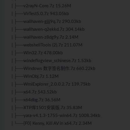
| ├──v2rayN-Core.7z 15.26M
| ├──VirTest5.0.7z 943.05kb
| ├──wallhaven-gjjj9q.7z 290.03kb
| ├──wallhaven-q2ekkd.7z 304.14kb
| ├──wallhaven-z8dg9y.7z 2.14M
| ├──webshellTools (2).7z 211.07M
| ├──Win32.7z 478.00kb
| ├──windeflogview_schinese.7z 1.53kb
| ├──Windows 数字签名制作.7z 660.22kb
| ├──WinObj.7z 1.12M
| ├──WmiExplorer_2.0.0.2.7z 139.75kb
| ├──x64.7z 543.52kb
| ├──x64dbg.7z 36.56M
| ├──XTP库1501安装版.7z 35.83M
| ├──yara-v4.1.3-1755-win64.7z 1008.34kb
| └──[F0] Kenny, Kill AV in x64.7z 2.34M