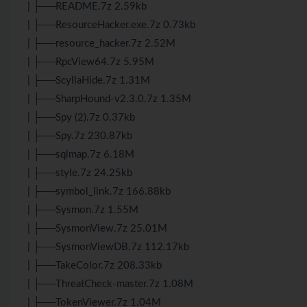
| ├──README.7z 2.59kb
| ├──ResourceHacker.exe.7z 0.73kb
| ├──resource_hacker.7z 2.52M
| ├──RpcView64.7z 5.95M
| ├──ScyllaHide.7z 1.31M
| ├──SharpHound-v2.3.0.7z 1.35M
| ├──Spy (2).7z 0.37kb
| ├──Spy.7z 230.87kb
| ├──sqlmap.7z 6.18M
| ├──style.7z 24.25kb
| ├──symbol_link.7z 166.88kb
| ├──Sysmon.7z 1.55M
| ├──SysmonView.7z 25.01M
| ├──SysmonViewDB.7z 112.17kb
| ├──TakeColor.7z 208.33kb
| ├──ThreatCheck-master.7z 1.08M
| ├──TokenViewer.7z 1.04M