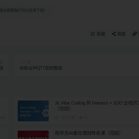
微信客服我们可以安排下架！
收藏
海报
篇
下一篇
授
尚硅谷MQTT视频教程
从 Vibe Coding 到 Harness × SDD 全
（完结）
360
AI
1月前
95
程序员AI量化理财体系课（完结）