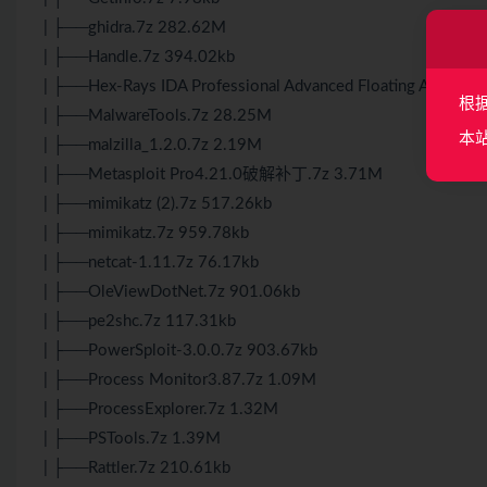
| ├──ghidra.7z 282.62M
| ├──Handle.7z 394.02kb
| ├──Hex-Rays IDA Professional Advanced Floating And Deco
根
| ├──MalwareTools.7z 28.25M
本
| ├──malzilla_1.2.0.7z 2.19M
| ├──Metasploit Pro4.21.0破解补丁.7z 3.71M
| ├──mimikatz (2).7z 517.26kb
| ├──mimikatz.7z 959.78kb
| ├──netcat-1.11.7z 76.17kb
| ├──OleViewDotNet.7z 901.06kb
| ├──pe2shc.7z 117.31kb
| ├──PowerSploit-3.0.0.7z 903.67kb
| ├──Process Monitor3.87.7z 1.09M
| ├──ProcessExplorer.7z 1.32M
| ├──PSTools.7z 1.39M
| ├──Rattler.7z 210.61kb