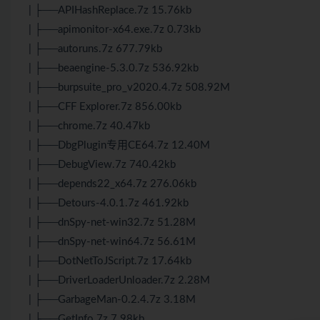
| ├──APIHashReplace.7z 15.76kb
| ├──apimonitor-x64.exe.7z 0.73kb
| ├──autoruns.7z 677.79kb
| ├──beaengine-5.3.0.7z 536.92kb
| ├──burpsuite_pro_v2020.4.7z 508.92M
| ├──CFF Explorer.7z 856.00kb
| ├──chrome.7z 40.47kb
| ├──DbgPlugin专用CE64.7z 12.40M
| ├──DebugView.7z 740.42kb
| ├──depends22_x64.7z 276.06kb
| ├──Detours-4.0.1.7z 461.92kb
| ├──dnSpy-net-win32.7z 51.28M
| ├──dnSpy-net-win64.7z 56.61M
| ├──DotNetToJScript.7z 17.64kb
| ├──DriverLoaderUnloader.7z 2.28M
| ├──GarbageMan-0.2.4.7z 3.18M
| ├──GetInfo.7z 7.98kb