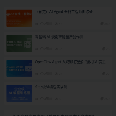
（预定）AI Agent 全栈工程师训练营
AI
2周前
58
380
零基础 AI 漫剧智能量产创作营
AI
2周前
36
78
OpenClaw Agent 从0到1打造你的数字AI员工
AI
2周前
23
29
企业级AI编程实战营
AI
3周前
83
360