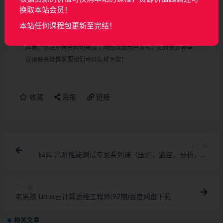
053-9.4 知识库-照片知识库-1.mp4
换取本站会员！
054-9.5 多Agent模式-1.mp4
本站任何课程包更新至完结！
声明：
本站所有资料均来源于网络以及用户发布，如对资源有争
议请联系微信客服我们可以安排下架！
收藏
海报
链接
上一篇
码尚 高阶性能测试专家系列课（压测，监控，分析，调
优）
下一篇
老男孩 Linux云计算运维工程师(92期)百度网盘下载
相关文章