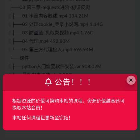
├──03 第三章-requests进阶-初识反爬
| ├──01 本章内容概述.mp4 134.21M
| ├──02 处理cookie_登录小说网.mp4 1.14G
| ├──03 防盗链_抓取梨视频.mp4 1.76G
| ├──04 代理.mp4 492.80M
| └──05 第三方代理接入.mp4 696.94M
└──课件
| ├──python入门需要软件安装.rar 908.02M
| └──最新爬虫课件.zip 1.02G
×
公告！！！
声明：
本站所有资料均来源于网络以及用户发布，如对资源有争
议请联系微信客服我们可以安排下架！
根据资源的价值可换购本站的课程，资源价值越高还可
换取本站会员！
本站任何课程包更新至完结！
收藏
海报
链接