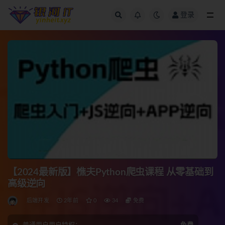
登录
全部
【2024最新版】樵夫Python爬虫课程 从零基础到
高级逆向
后端开发
2年前
0
34
免费