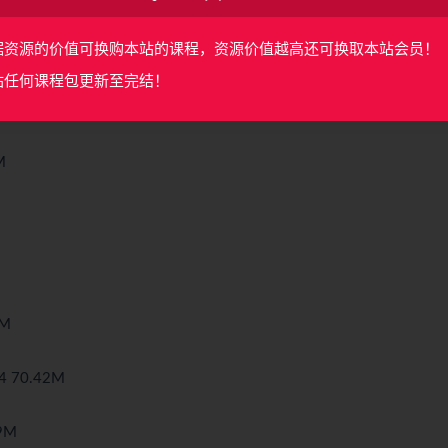
M
据资源的价值可换购本站的课程，资源价值越高还可换取本站会员！
站任何课程包更新至完结！
M
M
 70.42M
9M