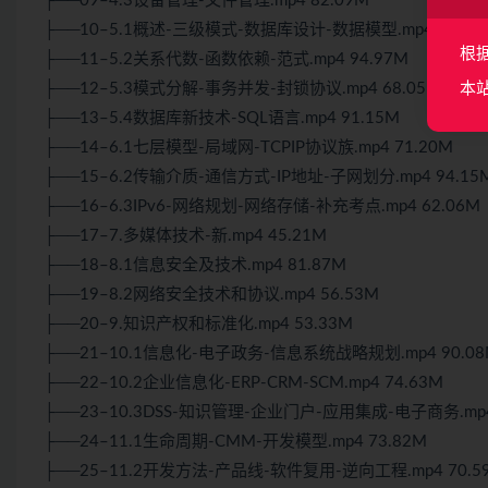
├──09–4.3设备管理-文件管理.mp4 82.09M
├──10–5.1概述-三级模式-数据库设计-数据模型.mp4 83.31
根
├──11–5.2关系代数-函数依赖-范式.mp4 94.97M
├──12–5.3模式分解-事务并发-封锁协议.mp4 68.05M
本
├──13–5.4数据库新技术-SQL语言.mp4 91.15M
├──14–6.1七层模型-局域网-TCPIP协议族.mp4 71.20M
├──15–6.2传输介质-通信方式-IP地址-子网划分.mp4 94.15
├──16–6.3IPv6-网络规划-网络存储-补充考点.mp4 62.06M
├──17–7.多媒体技术-新.mp4 45.21M
├──18–8.1信息安全及技术.mp4 81.87M
├──19–8.2网络安全技术和协议.mp4 56.53M
├──20–9.知识产权和标准化.mp4 53.33M
├──21–10.1信息化-电子政务-信息系统战略规划.mp4 90.08
├──22–10.2企业信息化-ERP-CRM-SCM.mp4 74.63M
├──23–10.3DSS-知识管理-企业门户-应用集成-电子商务.mp4
├──24–11.1生命周期-CMM-开发模型.mp4 73.82M
├──25–11.2开发方法-产品线-软件复用-逆向工程.mp4 70.5