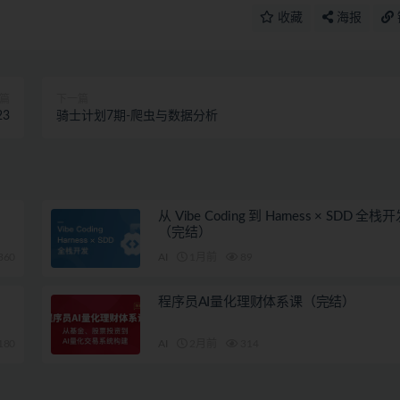
收藏
海报
篇
下一篇
23
骑士计划7期-爬虫与数据分析
从 Vibe Coding 到 Harness × SDD 全
（完结）
360
AI
1月前
89
程序员AI量化理财体系课（完结）
180
AI
2月前
314