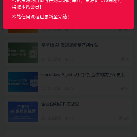
根据资源的价值可换购本站的课程，资源价值越高还可
相关文章
换取本站会员！
（预定）AI Agent 全栈工程师训练营
本站任何课程包更新至完结！
AI
1周前
43
380
零基础 AI 漫剧智能量产创作营
AI
1周前
33
78
OpenClaw Agent 从0到1打造你的数字AI员工
AI
1周前
21
29
企业级AI编程实战营
AI
2周前
73
360