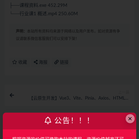
├──课程资料.exe 452.29M
└──行业课1 概述.mp4 250.60M
声明：
本站所有资料均来源于网络以及用户发布，如对资源有争
议请联系微信客服我们可以安排下架！
收藏
海报
链接
上一篇
【云原生开发】Vue3、Vite、Pinia、Axios、HTML、
JS、CSS入门到项目实战
×
下一篇
公告！！！
AI 大模型全栈工程师培养计划（第八期）