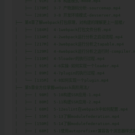
    ├── [ 91M]  3-6 构建模式-mode.mp4

    ├── [170M]  3-7 产物源码分析-sourcemap.mp4

    └── [283M]  3-8 开发环境模式-devserver.mp4

├── 第4章了解webpack打包原理，对构建的理解更上一层楼/

│   ├── [184M]  4-1webpack打包文件分析.mp4

│   ├── [134M]  4-2webpack运行分析之启动流程.mp4

│   ├── [217M]  4-3webpack运行分析之tapable.mp4

│   ├── [129M]  4-4webpack运行分析之运行时-compiler.m
│   ├── [110M]  4-5loader的执行过程.mp4

│   ├── [ 91M]  4-6实操-如何实现一个loader.mp4

│   ├── [ 89M]  4-7plugin的执行过程.mp4

│   └── [135M]  4-8如何实现一个plugin.mp4

├── 第5章全方位掌握webpack高阶用法/

│   ├── [ 98M]  5-10构建SSR应用-1.mp4

│   ├── [ 80M]  5-11构建SSR应用-2.mp4

│   ├── [ 68M]  5-12eslint在webpack中如何配置.mp4

│   ├── [ 55M]  5-13了解modulefederation.mp4

│   ├── [150M]  5-14了解modulefederation.mp4

│   ├── [ 68M]  5-1使用autoprefixer兼容各个浏览器样式属