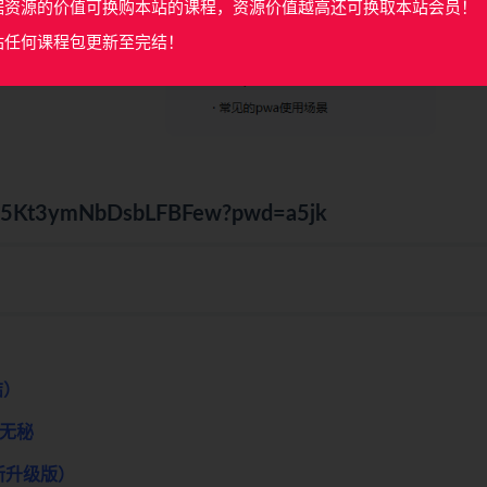
据资源的价值可换购本站的课程，资源价值越高还可换取本站会员！
站任何课程包更新至完结！
VNW5Kt3ymNbDsbLFBFew?pwd=a5jk
结）
结无秘
最新升级版）