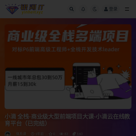
登录
全部
小滴 全栈-商业级大型前端项目大课-小滴云在线教
育平台（已完结）
体系课
1年前
0
83
160