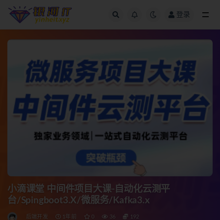
登录
全部
小滴课堂 中间件项目大课-自动化云测平
台/Spingboot3.X/微服务/Kafka3.x
后端开发
1年前
0
36
192