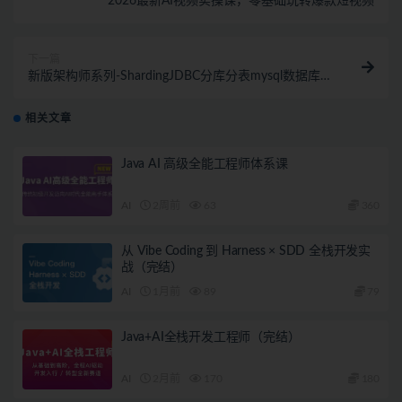
2026最新AI视频实操课，零基础玩转爆款短视频
下一篇
新版架构师系列-ShardingJDBC分库分表mysql数据库实
战
相关文章
Java AI 高级全能工程师体系课
AI
2周前
63
360
从 Vibe Coding 到 Harness × SDD 全栈开发实
战（完结）
AI
1月前
89
79
Java+AI全栈开发工程师（完结）
AI
2月前
170
180