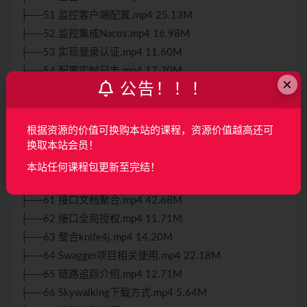
├──51 监控客户端配置.mp4 25.13M
├──52 监控集成Nacos.mp4 16.98M
├──53 实现登录认证.mp4 11.60M
├──54 配置实时日志.mp4 17.70M
×
公告！！！
├──55 动态日志级别.mp4 19.78M
├──56 实现自定义通知.mp4 13.65M
├──57 Admin项目相关使用.mp4 11.36M
根据资源的价值可换购本站的课程，资源价值越高还可
├──58 系统接口介绍.mp4 10.81M
换取本站会员！
├──59 系统接口使用.mp4 17.81M
本站任何课程包更新至完结！
├──60 系统接口模块.mp4 18.08M
├──61 接口文档聚合.mp4 42.68M
├──62 接口全局授权.mp4 11.71M
├──63 整合knife4j.mp4 14.20M
├──64 Swagger项目相关使用.mp4 22.18M
├──65 链路追踪介绍.mp4 12.71M
├──66 Skywalking下载方式.mp4 5.64M