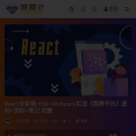
登录
全部
React全家桶+ES6+Webpack实战《直聘平台》源
码+资料+笔记 完整
前端开发
3年前
0
16
免费