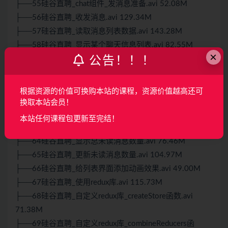
├──55硅谷直聘_chat组件_发消息准备.avi 52.08M
├──56硅谷直聘_收发消息.avi 129.34M
├──57硅谷直聘_读取消息列表数据.avi 143.28M
├──58硅谷直聘_显示某个聊天信息列表.avi 82.55M
×
公告！！！
├──59硅谷直聘_发消息和接收消息显示.avi 59.15M
├──60硅谷直聘_添加表情功能.avi 102.28M
├──61硅谷直聘_完善聊天界面效果.avi 48.34M
根据资源的价值可换购本站的课程，资源价值越高还可
├──62硅谷直聘_显示分组消息列表.avi 166.71M
换取本站会员！
├──63硅谷直聘_显示聊天组件的未读消息数量.avi
本站任何课程包更新至完结！
68.08M
├──64硅谷直聘_显示总未读消息数量.avi 76.46M
├──65硅谷直聘_更新未读消息数量.avi 104.97M
├──66硅谷直聘_给列表界面添加动画效果.avi 49.00M
├──67硅谷直聘_使用redux库.avi 115.73M
├──68硅谷直聘_自定义redux库_createStore函数.avi
71.38M
├──69硅谷直聘_自定义redux库_combineReducers函