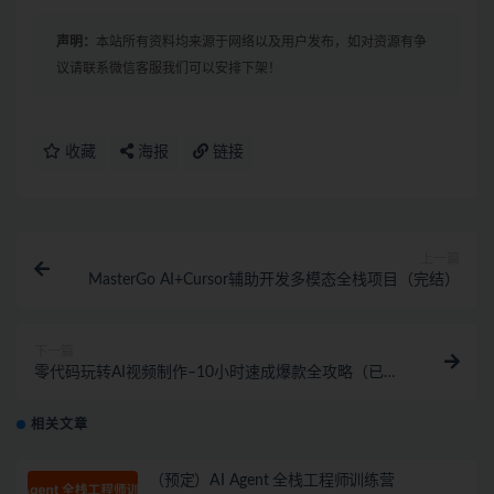
声明：
本站所有资料均来源于网络以及用户发布，如对资源有争
议请联系微信客服我们可以安排下架！
收藏
海报
链接
上一篇
MasterGo AI+Cursor辅助开发多模态全栈项目（完结）
下一篇
零代码玩转AI视频制作–10小时速成爆款全攻略（已完
结）
相关文章
（预定）AI Agent 全栈工程师训练营