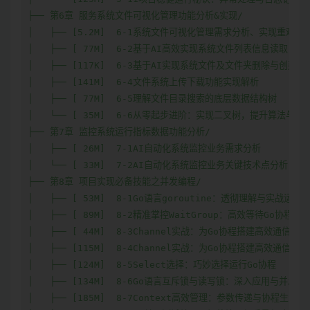
├── 第6章 服务系统文件可视化管理功能分析&实现/

│   ├── [5.2M]  6-1系统文件可视化管理需求分析、实现重难点分
│   ├── [ 77M]  6-2基于AI高效实现系统文件列表信息读取

│   ├── [117K]  6-3基于AI实现系统文件及文件夹删除与创建.pd
│   ├── [141M]  6-4文件系统上传下载功能实现解析

│   ├── [ 77M]  6-5理解文件目录搜索的底层数据结构树

│   └── [ 35M]  6-6从零起步进阶：实现二叉树，提升算法与数
├── 第7章 监控系统运行指标数据功能分析/

│   ├── [ 26M]  7-1AI自动化系统监控业务需求分析

│   └── [ 33M]  7-2AI自动化系统监控业务关键技术点分析

├── 第8章 项目实现必备技能之并发编程/

│   ├── [ 53M]  8-1Go语言goroutine：透彻理解与实战运用

│   ├── [ 89M]  8-2精准掌控WaitGroup：高效等待Go协程完成
│   ├── [ 44M]  8-3Channel实战：为Go协程搭建高效通信桥梁
│   ├── [115M]  8-4Channel实战：为Go协程搭建高效通信桥梁
│   ├── [124M]  8-5Select选择：巧妙选择运行Go协程

│   ├── [134M]  8-6Go语言互斥锁与读写锁：深入应用与并发安
│   ├── [185M]  8-7Context高效管理：参数传递与协程生命周