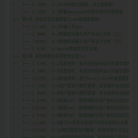
│   ├── [ 35M]  3-1AI如何助力编程，为工程提效？

│   └── [ 75M]  3-2部署deepseek环境与项目环境准备

├── 第4章 项目实现必备技能之web数据库基础/

│   ├── [111M]  4-1快速上手gin

│   ├── [ 98M]  4-2数据库部署与用户表设计分析（上）

│   ├── [169M]  4-3数据库部署与用户表设计分析（下）

│   └── [ 87M]  4-4gorm数据库读写处理

├── 第5章 项目搭建并实现管理员登入/

│   ├── [ 57M]  5-1深度剖析：系统项目结构设计的最优策略（上
│   ├── [ 78M]  5-2深度剖析：系统项目结构设计的最优策略（下
│   ├── [147M]  5-3极速体验：基于Goctl-Gin快速搭建项目实
│   ├── [ 73M]  5-4用户登录与密码管理：安全操作全流程解析（
│   ├── [ 86M]  5-5用户登录与密码管理：安全操作全流程解析（
│   ├── [ 87M]  5-6解密JWT：原理理解与用户鉴权实战实现（上
│   ├── [162M]  5-7解密JWT：原理理解与用户鉴权实战实现（中
│   ├── [ 91M]  5-8解密JWT：原理理解与用户鉴权实战实现（下
│   ├── [110M]  5-9基于AI高效实现用户列表信息核心业务

│   ├── [122M]  5-10项目稳健运行秘诀：异常处理与日志记录技
│   └── [125M]  5-11项目稳健运行秘诀：异常处理与日志记录技