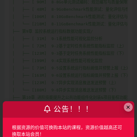
│   ├── [ 90M]  8-8Go单元测试编码：规范编写与质量保障实践

│   ├── [ 48M]  8-9GoBenchmark性能测试：量化评估与性能
│   ├── [106M]  8-10GoBenchmark性能测试：量化评估与性
│   └── [218M]  8-11GoBenchmark性能测试：量化评估与性
├── 第9章 监控系统运行指标数据功能实现/

│   ├── [ 31M]  9-1系统性能可视化监控分析

│   ├── [ 72M]  9-2基于定时任务系统性能指标监控（上）

│   ├── [123M]  9-3基于定时任务系统性能指标监控（下）

│   ├── [199M]  9-4实现系统性能可视化监控

│   ├── [ 73M]  9-5设置系统运行指标阚值并预警上报（上）

│   ├── [163M]  9-6设置系统运行指标阚值并预警上报（下）

│   ├── [123M]  9-7异步实现消息推送发送预警（上）

│   └── [188M]  9-8异步实现消息推送发送预警（下）

├── 第10章 进阶技能提升之公共功能组件化封装&项目鉴权功能实现/
│   ├── [ 16M]  10-1项目开发中组件化封装的价值和意义

×
公告！！！
│   ├── [122M]  10-2独立封装logx日志组件并基于项目需求定
│   ├── [ 20M]  10-3独立用户权限鉴权组件功能实现与业务分析(
│   ├── [ 59M]  10-4独立用户权限鉴权组件功能实现与业务分析(
根据资源的价值可换购本站的课程，资源价值越高还可
│   ├── [149M]  10-5用户Rbac鉴权组件-实现用户Rbac角色与
换取本站会员！