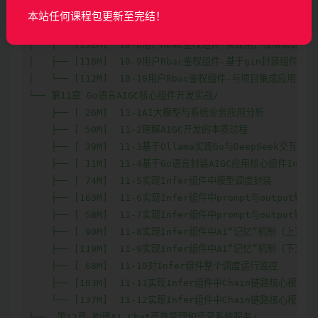
│   ├── [105M]  10-6用户Rbac鉴权组件-实现用户Rbac角色与
本站任何课程包更新至完结！
│   ├── [133M]  10-7用户Rbac鉴权组件-实现用户Rbac角色与
│   ├── [152M]  10-8用户Rbac鉴权组件-实现用户权限验证的核
│   ├── [118M]  10-9用户Rbac鉴权组件-基于gin封装组件调
│   └── [112M]  10-10用户Rbac鉴权组件-与项目集成应用

└── 第11章 Go语言AIGC核心组件开发实战/

    ├── [ 26M]  11-1AI大模型与系统业务应用分析

    ├── [ 50M]  11-2理解AIGC开发的本质过程

    ├── [ 39M]  11-3基于Ollama实现Go与DeepSeek交互

    ├── [ 11M]  11-4基于Go语言封装AIGC应用核心组件Infe
    ├── [ 74M]  11-5实现Infer组件中模型调度封装

    ├── [163M]  11-6实现Infer组件中prompt与output解
    ├── [ 58M]  11-7实现Infer组件中prompt与output解
    ├── [ 90M]  11-8实现Infer组件中AI“记忆”机制（上）

    ├── [119M]  11-9实现Infer组件中AI“记忆”机制（下）

    ├── [ 68M]  11-10对Infer组件整个调度运行监控

    ├── [103M]  11-11实现Infer组件中Chain链路核心模块（
    └── [137M]  11-12实现Infer组件中Chain链路核心模块（
├──  第12章 构建AI Chat高效管理和运营系统服务/
