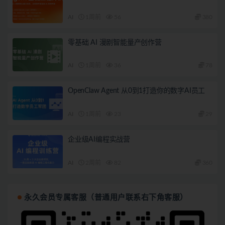
AI
1周前
56
380
零基础 AI 漫剧智能量产创作营
AI
1周前
36
78
OpenClaw Agent 从0到1打造你的数字AI员工
AI
1周前
23
29
企业级AI编程实战营
AI
2周前
82
360
永久会员专属客服（普通用户联系右下角客服）