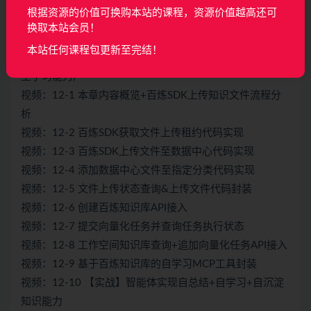
根据资源的价值可换购本站的课程，资源价值越高还可
视频：11-8 优化知识库内容解决智能体的任务规划问题
换取本站会员！
视频：11-9 本章重点内容回顾和复习
本站任何课程包更新至完结！
第12章 AI编程智能体开发之RAG自学习机制(AI Agent的自
主学习能力)
视频：12-1 本章内容概览+百炼SDK上传知识文件流程分
析
视频：12-2 百炼SDK获取文件上传租约代码实现
视频：12-3 百炼SDK上传文件至数据中心代码实现
视频：12-4 添加数据中心文件至指定分类代码实现
视频：12-5 文件上传状态查询&上传文件代码封装
视频：12-6 创建百炼知识库API接入
视频：12-7 提交向量化任务并查询任务执行状态
视频：12-8 工作空间知识库查询+追加向量化任务API接入
视频：12-9 基于百炼知识库的自学习MCP工具封装
视频：12-10 【实战】智能体实现自总结+自学习+自沉淀
知识能力