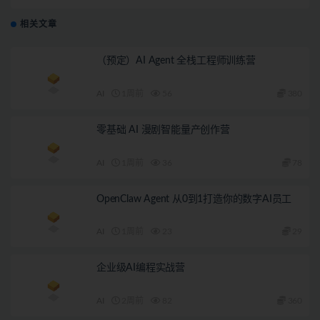
相关文章
（预定）AI Agent 全栈工程师训练营
AI
1周前
56
380
零基础 AI 漫剧智能量产创作营
AI
1周前
36
78
OpenClaw Agent 从0到1打造你的数字AI员工
AI
1周前
23
29
企业级AI编程实战营
AI
2周前
82
360