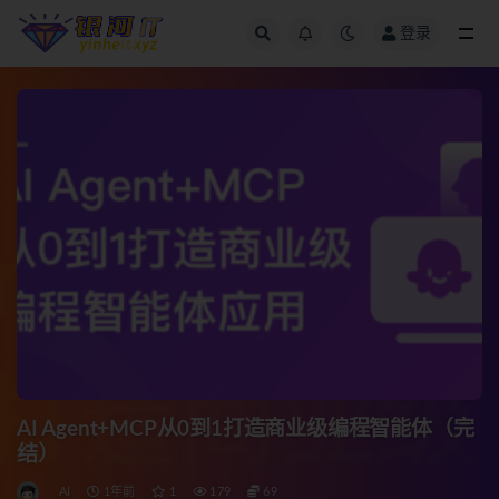
登录
全部
AI Agent+MCP从0到1打造商业级编程智能体（完
结）
AI
1年前
1
179
69