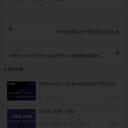
上一篇
AI商业视频从创作到变现全流程实战
下一篇
AI数字人Sora可灵Runway即梦luma视频换脸剪辑声音
克隆（已完结）
相关文章
京峰Linux云计+AIOps大模型全套VIP班2026
AI
2月前
6
160
云原生工程师（完结）
云计算/大数据
3月前
274
180