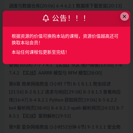
调度与数据仓库[20:06] 6-4 6.2.1 数据库下载安装[20:13]
6-5 6.2.2 数据库使用[12:46] 6-6 6.2.3 表格创建与数据插
×
公告！！！
入[18:49]
第7章 SQL (2小时56分钟 8节) 7-1 7.1.1 表格简单查询
根据资源的价值可换购本站的课程，资源价值越高还可
[13:03] 7-2 7.1.2 单表排序，筛选与查询[38:00] 7-3 7.1.3
换取本站会员！
多表连接[29:13] 7-4 7.2.1 SQL 高阶技巧补充[39:29] 7-5
本站任何课程包更新至完结！
7.2.2 数据库小结[04:45] 7-6 7.3.1 【实战】学生选课情况
查询[10:26] 7-7 7.4.1 【实战】SQL 用户画像[13:10] 7-8
7.4.2 【实战】AARRR 模型与 RFM 模型[28:00]
第8章 简单网络爬虫 (3小时 7节) 8-1 8.1.1 爬虫综述
[21:56] 8-2 8.1.2 请求与响应[29:38] 8-3 8.1.3 查看响应
体[16:47] 8-4 8.2.1 Python 获取网页[19:06] 8-5 8.2.2
bs4 解析网页[38:40] 8-6 8.2.3 xpath 解析网页[24:53] 8-7
8.3.1 【实战】案例解析[29:53]
第9章 复杂网络爬虫 (1小时52分钟 6节) 9-1 9.1.1 安全爬