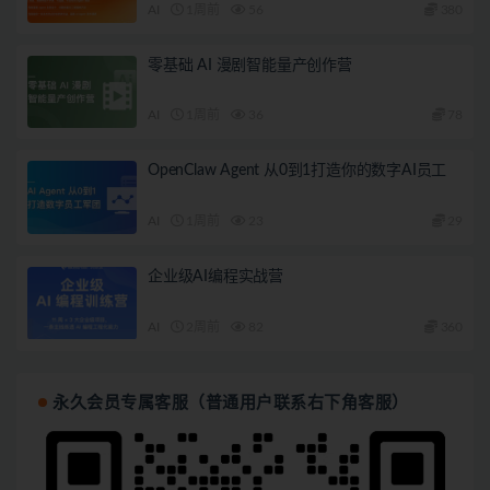
AI
1周前
56
380
零基础 AI 漫剧智能量产创作营
AI
1周前
36
78
OpenClaw Agent 从0到1打造你的数字AI员工
AI
1周前
23
29
企业级AI编程实战营
AI
2周前
82
360
永久会员专属客服（普通用户联系右下角客服）