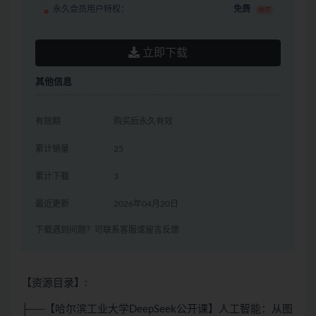
永久会员用户特权：
免费
推荐
立即下载
其他信息
有效期
购买后永久有效
累计销量
25
累计下载
3
最近更新
2026年04月20日
下载遇到问题？可联系客服或留言反馈
【资源目录】:
├──【哈尔滨工业大学DeepSeek公开课】人工智能：从图