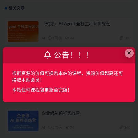
相关文章
（预定）AI Agent 全栈工程师训练营
AI
1周前
44
380
×
公告！！！
零基础 AI 漫剧智能量产创作营
AI
1周前
33
78
根据资源的价值可换购本站的课程，资源价值越高还可
换取本站会员！
OpenClaw Agent 从0到1打造你的数字AI员工
本站任何课程包更新至完结！
AI
1周前
21
29
企业级AI编程实战营
AI
2周前
74
360