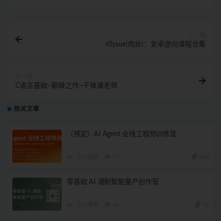
上一篇
r0ysue(肉丝)：安卓逆向课程合集
下一篇
C语言基础–巅峰之作–千锋潘老师
相关文章
（预定）AI Agent 全栈工程师训练营
AI
2周前
57
380
零基础 AI 漫剧智能量产创作营
AI
2周前
36
78