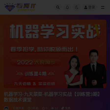
登录
全部
机器学习-九天菜菜-机器学习实战【训练营3期】
数据技术课堂
后端开发
3年前
0
12
免费