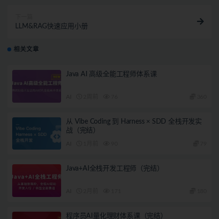
下一篇
LLM&RAG快速应用小册
相关文章
Java AI 高级全能工程师体系课
AI
2周前
76
360
从 Vibe Coding 到 Harness × SDD 全栈开发实
战（完结）
AI
1月前
90
79
Java+AI全栈开发工程师（完结）
AI
2月前
171
180
程序员AI量化理财体系课（完结）