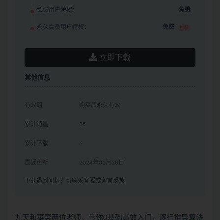
会员用户特权：
免费
永久会员用户特权：
免费
推荐
立即下载
其他信息
有效期
购买后永久有效
累计销量
25
累计下载
6
最近更新
2024年01月30日
下载遇到问题？可联系客服或留言反馈
九天和菜菜两位老师，带你0基础高效入门，逐行推导算法