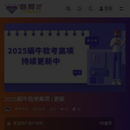
登录
全部
2025蜗牛软考高项 | 更新
软考考证
2年前
0
12
42
普通用户用户特权：
42金币