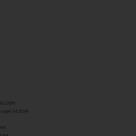
46.08M
mp4 64.81M
9M