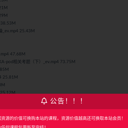
23M
21M
29M
 38.53M
ev.mp4 25.43M
p4 47.68M
-pod相关考题（下）_ev.mp4 73.75M
.85M
 25.81M
0M
25.12M
公告！！！
练
ployment简介&语法_ev.mp4 35.33M
oyment示例_ev.mp4 83.26M
据资源的价值可换购本站的课程，资源价值越高还可换取本站会员！
loyment实践&CKA考题_ev.mp4 35.21M
站任何课程包更新至完结！