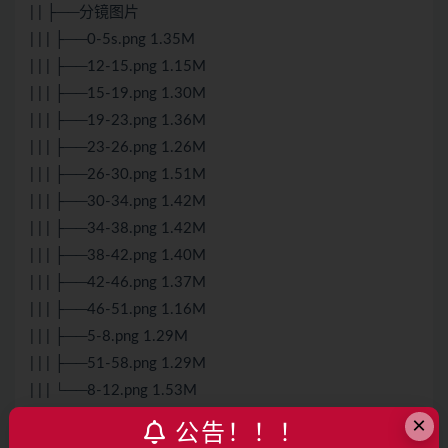
| | ├──分镜图片
| | | ├──0-5s.png 1.35M
| | | ├──12-15.png 1.15M
| | | ├──15-19.png 1.30M
| | | ├──19-23.png 1.36M
| | | ├──23-26.png 1.26M
| | | ├──26-30.png 1.51M
| | | ├──30-34.png 1.42M
| | | ├──34-38.png 1.42M
| | | ├──38-42.png 1.40M
| | | ├──42-46.png 1.37M
| | | ├──46-51.png 1.16M
| | | ├──5-8.png 1.29M
| | | ├──51-58.png 1.29M
| | | └──8-12.png 1.53M
| | └──剪映.png 1.12M
×
公告！！！
├──Coze案例：复刻爆款视频.pdf 72.16M