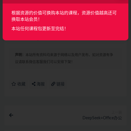
├──Coze案例：根据官方模板复刻应用：海报.pdf
根据资源的价值可换购本站的课程，资源价值越高还可
16.54M
换取本站会员！
├──Coze案例：一键生成行业调研PPT.pdf 8.95M
本站任何课程包更新至完结！
└──DeepSeek+Coze搭建工作流(爆款视频、调研报告、商
业海报等实操).pdf 421.32kb
声明：
本站所有资料均来源于网络以及用户发布，如对资源有争
议请联系微信客服我们可以安排下架！
收藏
海报
链接
上一篇
DeepSeek+Office办公