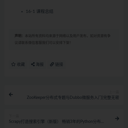
16-1 课程总结
声明：
本站所有资料均来源于网络以及用户发布，如对资源有争
议请联系微信客服我们可以安排下架！
收藏
海报
链接
上一篇
ZooKeeper分布式专题与Dubbo微服务入门|完整无密
下一篇
Scrapy打造搜索引擎（新版） 畅销3年的Python分布式
爬虫课程（完结）