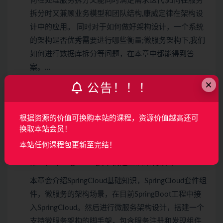
何在处理服务拆分又能同时满足需求迭代,如何在服务
拆分时又兼顾业务模型和团队结构,康威定律在架构设
计中的应用。 同时对于如何做好架构设计，一个系统
的架构是否优秀需要进行哪些衡量;微服务架构下,我们
如何进行数据库拆分等问题，在本章中都能得到答
案。…
×
公告！！！
8-1 微服务拆分的原则和方法
8-2 从建模到模块服务拆分
根据资源的价值可换购本站的课程，资源价值越高还可
8-3 微服务数据库的拆分
换取本站会员！
8-4 微服务架构下如何保证数据一致性
本站任何课程包更新至完结！
第9章 SpringCloud技术栈选型及架构设计
本章会介绍SpringCloud基础知识，SpringCloud套件组
件，微服务的架构场景，在目前SpringBoot工程中接
入SpringCloud。然后进行微服务架构设计，搭建一个
支持微服务架构的脚手架，包含服务注册和发现组件