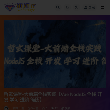
登录
全部
哲玄课堂-大前端全栈实践【Vue NodeJS 全栈 开
发 学习 进阶 简历】
前端开发
3年前
0
12
免费