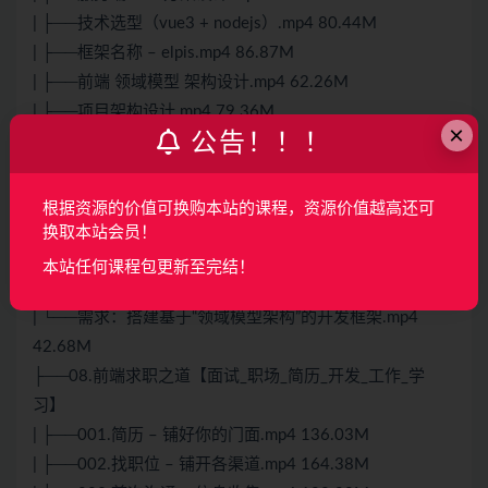
| ├──技术选型（vue3 + nodejs）.mp4 80.44M
| ├──框架名称 – elpis.mp4 86.87M
| ├──前端 领域模型 架构设计.mp4 62.26M
| ├──项目架构设计.mp4 79.36M
×
公告！！！
| └──业界方案调研.mp4 57.10M
├──07.行业分析与需求推导
| ├──目标：专注架构设计与基建，脱离体力活.mp4
根据资源的价值可换购本站的课程，资源价值越高还可
27.49M
换取本站会员！
| ├──痛点：纯前端业务开发（体力活，无成长）.mp4
本站任何课程包更新至完结！
50.20M
| └──需求：搭建基于“领域模型架构”的开发框架.mp4
42.68M
├──08.前端求职之道【面试_职场_简历_开发_工作_学
习】
| ├──001.简历 – 铺好你的门面.mp4 136.03M
| ├──002.找职位 – 铺开各渠道.mp4 164.38M