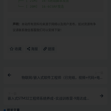
    ├── [ 21M]  16-5跨站脚本攻击

    └── [ 20M]  16-6CSRF攻击
声明：
本站所有资料均来源于网络以及用户发布，如对资源有争
议请联系微信客服我们可以安排下架！
收藏
海报
链接
上一篇
物联网/嵌入式软件工程师（已完结，视频+代码+电子
书）
下一篇
嵌入式STM32工程师系统养成–实战训练营-9周达成
（完结）
相关文章