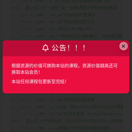
│   └── [ 69K]  9-10(作业)应用层协议作业题.pdf

├──   第10章 从“一封信”到“一段普通而又传奇的相亲故事”- HTT
│   ├── [ 24M]  10-1HTTP协议的恋爱路线

│   ├── [ 15M]  10-2HTTP协议的前世今生

│   ├── [ 18M]  10-3透过TCPIP看HTTP

│   ├── [ 11M]  10-4“你是如何访问慕课的”--DNS域名解析

│   ├── [4.0M]  10-5回溯HTTP事务处理过程

×
公告！！！
│   ├── [ 51K]  10-6【讨论题】浏览器输入地址到页面展示，
│   └── [ 23M]  10-7实验：与HTTP请求的第一次亲密接触

├──   第11章 HTTP再邂逅--熟悉HTTP协议结构和通讯原理/

根据资源的价值可换购本站的课程，资源价值越高还可
│   ├── [ 10M]  11-1HTTP协议特点

换取本站会员！
│   ├── [9.7M]  11-2详解URL与URI的区别与联系

本站任何课程包更新至完结！
│   ├── [ 25M]  11-3HTTP报文结构分析

│   ├── [ 17M]  11-4HTTP请求方法剖析

│   ├── [ 21M]  11-5HTTP响应状态码拆解

│   ├── [ 16M]  11-6实验：用telnet分析http协议的通讯过程
│   └── [ 22M]  11-7HTTP状态管理：Cookie与Session

├──   第12章 HTTP渐相知--深入认识HTTP协议不为人知的特性和使
│   ├── [ 27M]  12-1聊聊HTTP协议中的编码和解码-1
