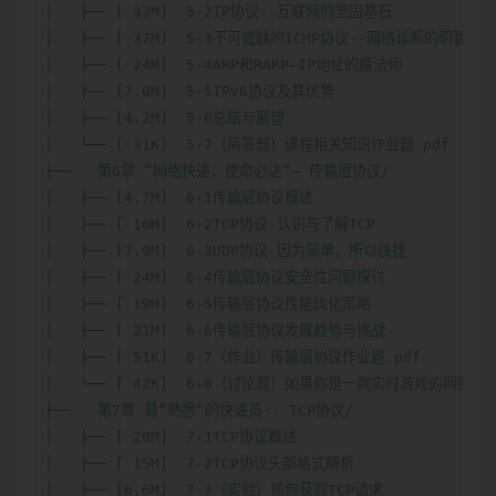
│   ├── [ 33M]  5-2IP协议--互联网的坚固基石

│   ├── [ 37M]  5-3不可或缺的ICMP协议--网络诊断的明智向导

│   ├── [ 24M]  5-4ARP和RARP—IP地址的魔法师

│   ├── [7.0M]  5-5IPv6协议及其优势

│   ├── [4.2M]  5-6总结与展望

│   └── [ 31K]  5-7（简答题）课程相关知识作业题.pdf

├──   第6章 “网络快递，使命必达”– 传输层协议/

│   ├── [4.7M]  6-1传输层协议概述

│   ├── [ 16M]  6-2TCP协议-认识与了解TCP

│   ├── [7.9M]  6-3UDP协议-因为简单，所以快捷

│   ├── [ 24M]  6-4传输层协议安全性问题探讨

│   ├── [ 19M]  6-5传输层协议性能优化策略

│   ├── [ 21M]  6-6传输层协议发展趋势与挑战

│   ├── [ 51K]  6-7（作业）传输层协议作业题.pdf

│   └── [ 42K]  6-8（讨论题）如果你是一款实时游戏的网络架构师
├──   第7章 最“熟悉”的快递员-- TCP协议/

│   ├── [ 20M]  7-1TCP协议概述

│   ├── [ 15M]  7-2TCP协议头部格式解析

│   ├── [6.6M]  7-3（实验）抓包获取TCP请求
