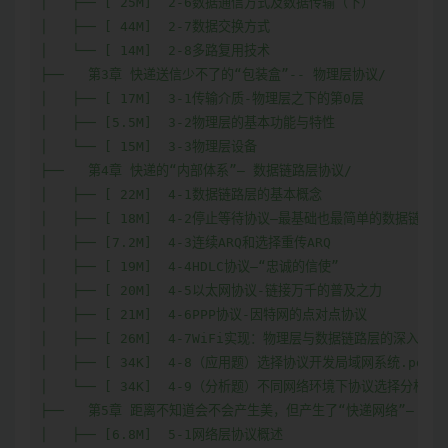
│   ├── [ 25M]  2-6数据通信方式及数据传输（下）

│   ├── [ 44M]  2-7数据交换方式

│   └── [ 14M]  2-8多路复用技术

├──   第3章 快递送信少不了的“包装盒”-- 物理层协议/

│   ├── [ 17M]  3-1传输介质-物理层之下的第0层

│   ├── [5.5M]  3-2物理层的基本功能与特性

│   └── [ 15M]  3-3物理层设备

├──   第4章 快递的“内部体系”– 数据链路层协议/

│   ├── [ 22M]  4-1数据链路层的基本概念

│   ├── [ 18M]  4-2停止等待协议–最基础也最简单的数据链路层
│   ├── [7.2M]  4-3连续ARQ和选择重传ARQ

│   ├── [ 19M]  4-4HDLC协议–“忠诚的信使”

│   ├── [ 20M]  4-5以太网协议-链接万千的普及之力

│   ├── [ 21M]  4-6PPP协议-因特网的点对点协议

│   ├── [ 26M]  4-7WiFi实现：物理层与数据链路层的深入探讨

│   ├── [ 34K]  4-8（应用题）选择协议开发局域网系统.pdf

│   └── [ 34K]  4-9（分析题）不同网络环境下协议选择分析.pd
├──   第5章 距离不知道会不会产生美，但产生了“快递网络”– 网络
│   ├── [6.8M]  5-1网络层协议概述
