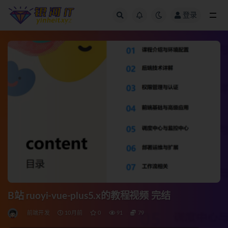
登录
全部
B站 ruoyi-vue-plus5.x的教程视频 完结
前端开发
10月前
0
91
79