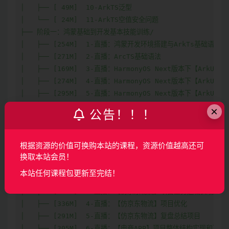
│   ├── [ 49M]  10-ArkTS泛型

│   └── [ 24M]  11-ArkTS空值安全问题

├── 阶段一：鸿蒙基础到开发基本技能训练/

│   ├── [254M]  1-直播：鸿蒙开发环境搭建与ArkTs基础语法

│   ├── [271M]  2-直播：ArcTS基础语法

│   ├── [169M]  3-直播：HarmonyOS Next版本下【ArkUI
│   ├── [274M]  4-直播：HarmonyOS Next版本下【ArkUI
│   ├── [295M]  5-直播：HarmonyOS Next版本下【ArkUI
│   ├── [296M]  6-直播：ArkUI组件与路由

×
公告！！！
│   ├── [318M]  7-直播：HarmonyOS Next版本【应用程序框架
│   ├── [336M]  8-直播：HarmonyOS Next版本下【动画与弹窗
│   └── [270M]  9-直播：HarmonyOS Next版本下【MVVM架构
根据资源的价值可换购本站的课程，资源价值越高还可
├── 阶段三：鸿蒙项目开发岗就业技能特训/

换取本站会员！
│   ├── [317M]  1-直播：【仿京东物流】项目框架搭建与基本配置
本站任何课程包更新至完结！
│   ├── [338M]  2-直播：【仿京东物流】项目公共组件封装

│   ├── [363M]  3-直播：【仿京东物流】项目业务逻辑实现

│   ├── [336M]  4-直播：【仿京东物流】项目优化

│   ├── [291M]  5-直播：【仿京东物流】复盘总结项目

│   ├── [305M]  6-直播：【电商APP】项目整体结构实现和项目C