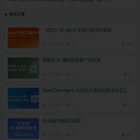
vue3.5最新版本）（完结）
相关文章
（预定）AI Agent 全栈工程师训练营
AI
2周前
56
380
零基础 AI 漫剧智能量产创作营
AI
2周前
36
78
OpenClaw Agent 从0到1打造你的数字AI员工
AI
2周前
23
29
企业级AI编程实战营
AI
2周前
82
360