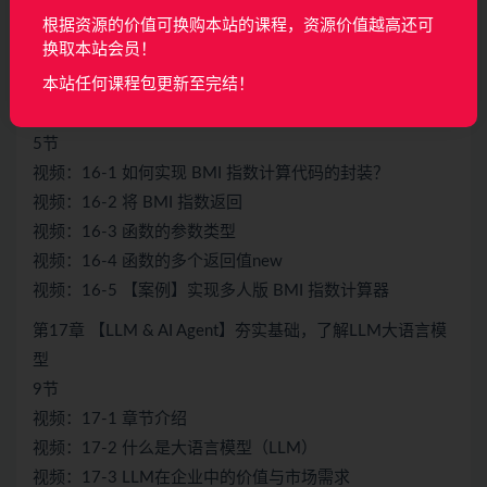
视频：15-8 字典，存储键值对儿的容器
根据资源的价值可换购本站的课程，资源价值越高还可
视频：15-9 字典可以修改
换取本站会员！
视频：15-10 for 循环遍历字典
本站任何课程包更新至完结！
第16章 【Python】将计算代码组织封装在一起，即函数
5节
视频：16-1 如何实现 BMI 指数计算代码的封装？
视频：16-2 将 BMI 指数返回
视频：16-3 函数的参数类型
视频：16-4 函数的多个返回值new
视频：16-5 【案例】实现多人版 BMI 指数计算器
第17章 【LLM & AI Agent】夯实基础，了解LLM大语言模
型
9节
视频：17-1 章节介绍
视频：17-2 什么是大语言模型（LLM）
视频：17-3 LLM在企业中的价值与市场需求