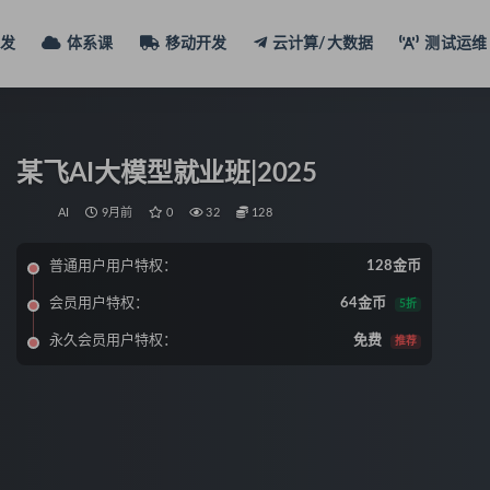
发
体系课
移动开发
云计算/大数据
测试运维
某飞AI大模型就业班|2025
AI
9月前
0
32
128
普通用户用户特权：
128金币
会员用户特权：
64金币
5折
永久会员用户特权：
免费
推荐