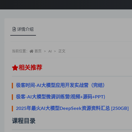
详情介绍
当前位置：
首页
AI
正文
相关推荐
极客时间-AI大模型应用开发实战营（完结）
极客-AI大模型微调训练营(视频+源码+PPT)
2025年最火AI大模型DeepSeek资源资料汇总 [250GB]
课程目录