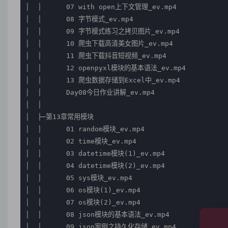
│  │      07 with open上下文管理_ev.mp4

│  │      08 字节模式_ev.mp4

│  │      09 字节模式练习之拷贝图片_ev.mp4

│  │      10 爬虫下载高清美女图片_ev.mp4

│  │      11 爬虫下载抖音短视频_ev.mp4

│  │      12 openpyxl模块的基本语法_ev.mp4

│  │      13 爬虫数据存储到Excel中_ev.mp4

│  │      Day08今日作业讲解_ev.mp4

│  │

│  ├─第13章常用模块

│  │      01 random模块_ev.mp4

│  │      02 time模块_ev.mp4

│  │      03 datetime模块(1)_ev.mp4

│  │      04 datetime模块(2)_ev.mp4

│  │      05 sys模块_ev.mp4

│  │      06 os模块(1)_ev.mp4

│  │      07 os模块(2)_ev.mp4

│  │      08 json模块的基本语法_ev.mp4

│  │      09 json案例之持久化存储_ev.mp4
