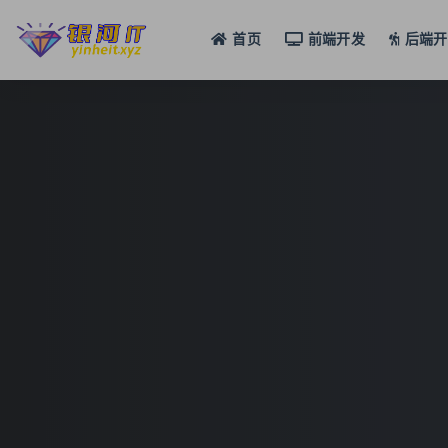
首页
前端开发
后端开
全部