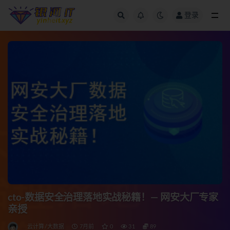
登录
全部
cto-数据安全治理落地实战秘籍！— 网安大厂专家
亲授
云计算/大数据
7月前
0
31
89