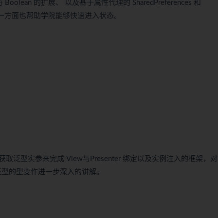
ean 的扩展、 以及基于属性代理的 SharedPreferences 和
垫，另一方面也帮助学院能够快速进入状态。
型实参来完成 View与Presenter 绑定以及实例注入的框架，
，同时对泛型的型变作进一步深入的讲解。