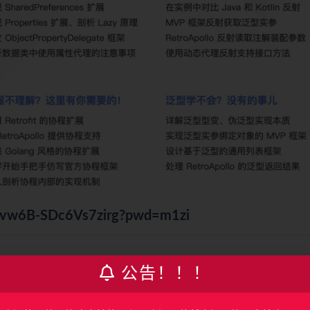
UMvw6B-SDc6Vs7zirg?pwd=m1zi
公告！！！