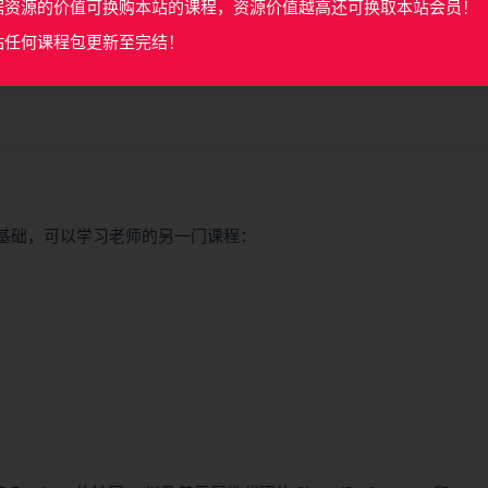
据资源的价值可换购本站的课程，资源价值越高还可换取本站会员！
站任何课程包更新至完结！
结无密
in基础，可以学习老师的另一门课程：