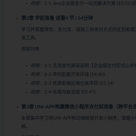
视频：
1-1 Java企业级支付一站式解决方案 (10:22)
试
第2章 学前准备
试看
4 节 | 54分钟
学习并掌握微信、支付宝、银联三种支付方式的区别和差
发工具。
收起列表
视频：
2-1 主流支付渠道说明【企业级支付形式心中有数】
视频：
2-2 带你配置开发环境 (14:40)
视频：
2-3 搭建前端后端分离项目 (25:14)
视频：
2-4 本章内容总结 (02:47)
第3章 UNI-APP构建微信
小程序
支付前准备（跨平台
本章集中学习用UNI-APP移动端框架开发小程序，掌握
解。