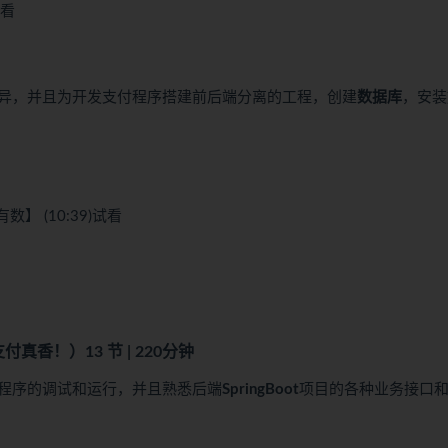
看
异，并且为开发支付程序搭建前后端分离的工程，创建
数据库
，安装
 (10:39)
试看
支付真香！）
13 节 | 220分钟
小程序的调试和运行，并且熟悉后端
SpringBoot
项目的各种业务接口