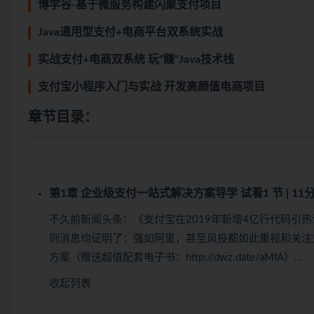
博学谷-基于微服务构建闪聚支付项目
Java通用型支付+电商平台双系统实战
实战支付+电商双系统 玩“赚”Java技术栈
支付宝小程序入门与实战 开发高颜值电商项目
章节目录：
第1章 企业级支付一站式解决方案导学
试看
1 节 | 11
不久前新闻头条：《支付宝在2019年新增4亿行代码引
则消息均证明了：强如阿里，甚至风投都如此重视和关注支
方案（赠送超值配套电子书：http://dwz.date/aMfA）…
收起列表