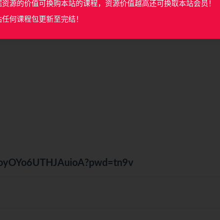
据资源的价值可换购本站的课程，资源价值越高还可换取本站会员！
站任何课程包更新至完结！
tM4oyOYo6UTHJAuioA?pwd=tn9v