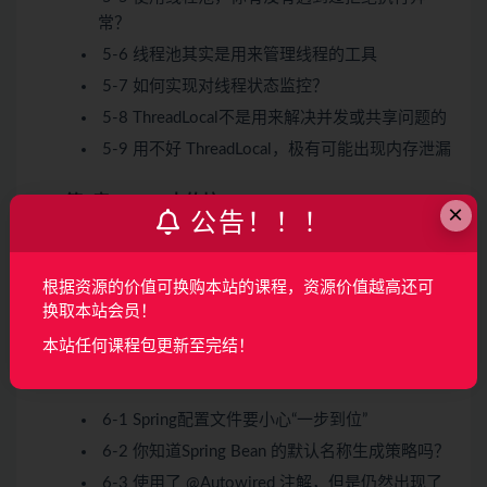
常？
5-6 线程池其实是用来管理线程的工具
5-7 如何实现对线程状态监控？
5-8 ThreadLocal不是用来解决并发或共享问题的
5-9 用不好 ThreadLocal，极有可能出现内存泄漏
第6章 Spring 中的坑
×
公告！！！
对于初学 Spring 的同学来说，能够用好 Spring 是一件
不容易的事，关于 Bean 的名称、自动注入、容器与上
根据资源的价值可换购本站的课程，资源价值越高还可
下文的理解、Scope、循环依赖、事务等等问题是层出
换取本站会员！
不穷，本章将会带着你读懂 Spring 的特性，理解并用
本站任何课程包更新至完结！
好 Spring
6-1 Spring配置文件要小心“一步到位”
6-2 你知道Spring Bean 的默认名称生成策略吗？
6-3 使用了 @Autowired 注解，但是仍然出现了