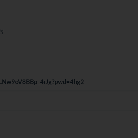
等
jKcLNw9oV8BBp_4rJg?pwd=4hg2